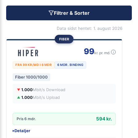
Filtrer & Sorter
Data sidst hentet: 1. august 2026
FIBER
99
i
kr. pr. md.
FRA 99 KR/MD I 6 MDR
6 MDR. BINDING
Fiber 1000/1000
1.000
Mbit/s Download
▼
1.000
Mbit/s Upload
▲
594 kr.
Pris 6 mdr.
Detaljer
▸