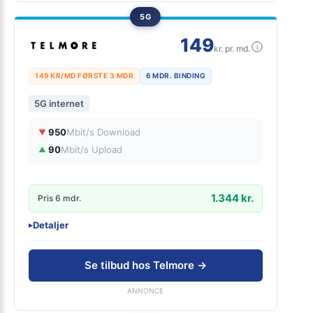
5G
149
i
kr. pr. md.
149 KR/MD FØRSTE 3 MDR
6 MDR. BINDING
5G internet
950
Mbit/s Download
▼
90
Mbit/s Upload
▲
1.344 kr.
Pris 6 mdr.
Detaljer
▸
0 kr. oprettelse
Inkl 5G lånerouter
Se tilbud hos Telmore →
Tilvælg streamingtjenester
ANNONCE