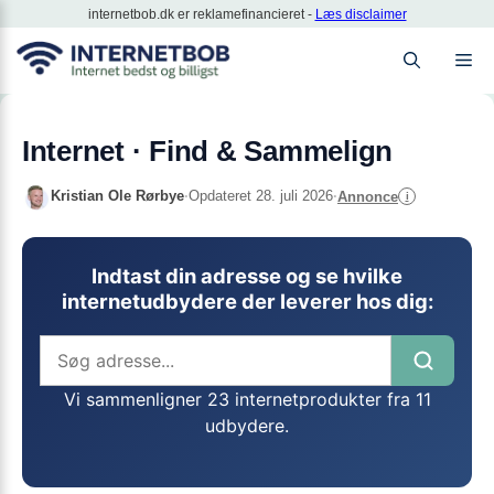
Hop
internetbob.dk er reklamefinancieret -
Læs disclaimer
til
M
indhold
Internet · Find & Sammelign
Kristian Ole Rørbye
·
Opdateret 28. juli 2026
·
Annonce
i
Indtast din adresse og se hvilke
internetudbydere der leverer hos dig:
Vi sammenligner 23 internetprodukter fra 11
udbydere.