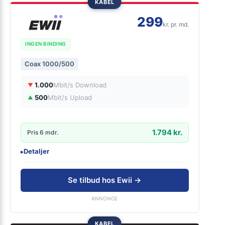
KABEL
299
kr. pr. md.
INGEN BINDING
Coax 1000/500
1.000
Mbit/s Download
▼
500
Mbit/s Upload
▲
1.794 kr.
Pris 6 mdr.
Detaljer
▸
0 kr. oprettelse
Ingen binding
Se tilbud hos Ewii →
Inkl gratis oprettelse
Inkl router
ANNONCE
KABEL