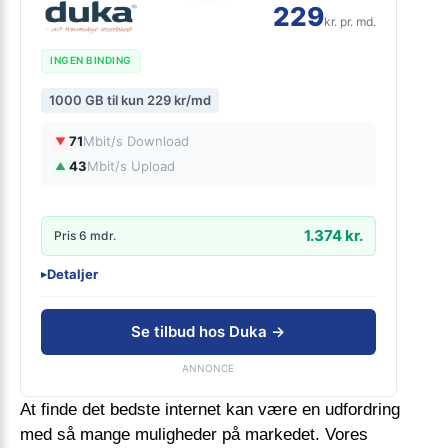
229
kr. pr. md.
INGEN BINDING
1000 GB til kun 229 kr/md
71
Mbit/s Download
▼
43
Mbit/s Upload
▲
1.374 kr.
Pris 6 mdr.
Detaljer
▸
0 kr. oprettelse
4G netværk
Se tilbud hos Duka →
1000 GB data
ANNONCE
At finde det bedste internet kan være en udfordring
med så mange muligheder på markedet. Vores