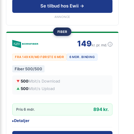
Ingen binding
Se tilbud hos Ewii →
Gratis oprettelse
ANNONCE
FIBER
149
i
kr. pr. md.
FRA 149 KR/MD FØRSTE 6 MDR
6 MDR. BINDING
Fiber 500/500
500
Mbit/s Download
▼
500
Mbit/s Upload
▲
894 kr.
Pris 6 mdr.
Detaljer
▸
0 kr. oprettelse