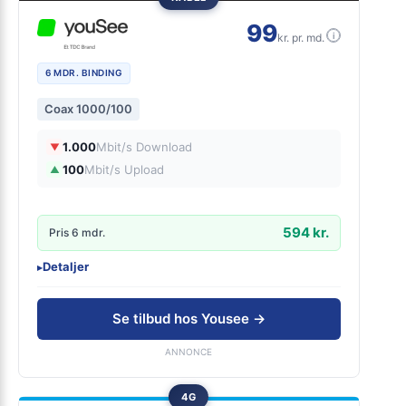
99
i
kr. pr. md.
6 MDR. BINDING
Coax 1000/100
1.000
Mbit/s Download
▼
100
Mbit/s Upload
▲
594 kr.
Pris 6 mdr.
Detaljer
▸
299 kr. oprettelse
Forsendelse 99 kr.
Se tilbud hos Yousee →
Bedste wifi modem
ANNONCE
4G