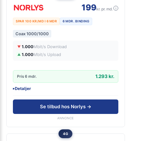
199
i
kr. pr. md.
SPAR 100 KR/MD I 6 MDR
6 MDR. BINDING
Coax 1000/1000
1.000
Mbit/s Download
▼
1.000
Mbit/s Upload
▲
1.293 kr.
Pris 6 mdr.
Detaljer
▸
99 kr. oprettelse
Inkl. router
Se tilbud hos Norlys →
ANNONCE
4G