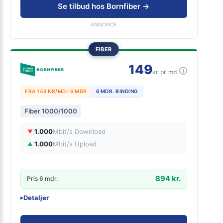
En fremtidssikret forbindelse
Se tilbud hos Bornfiber →
Wifi 6
ANNONCE
FIBER
149
i
kr. pr. md.
FRA 149 KR/MD I 6 MDR
6 MDR. BINDING
Fiber 1000/1000
1.000
Mbit/s Download
▼
1.000
Mbit/s Upload
▲
894 kr.
Pris 6 mdr.
Detaljer
▸
0 kr. oprettelse
Garanteret 900/900