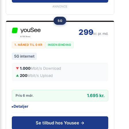
ANNONCE
5G
299
kr. pr. md.
1. MÅNED TIL 0 KR
INGEN BINDING
5G internet
1.000
Mbit/s Download
▼
200
Mbit/s Upload
▲
1.695 kr.
Pris 6 mdr.
Detaljer
▸
0 kr. oprettelse
5G lånerouter
Se tilbud hos Yousee →