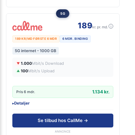
5G
189
i
kr. pr. md.
189 KR/MD FØRSTE 6 MDR
6 MDR. BINDING
5G internet - 1000 GB
1.000
Mbit/s Download
▼
100
Mbit/s Upload
▲
1.134 kr.
Pris 6 mdr.
Detaljer
▸
0 kr. oprettelse
Online på 5 min
Se tilbud hos CallMe →
Inklusiv gratis lånerouter
Nem installation uden kabler
ANNONCE