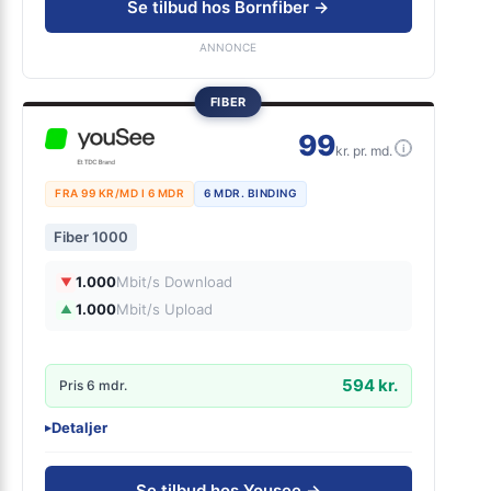
Se tilbud hos Bornfiber →
Wifi 6
En fremtidssikret forbindelse
ANNONCE
FIBER
99
i
kr. pr. md.
FRA 99 KR/MD I 6 MDR
6 MDR. BINDING
Fiber 1000
1.000
Mbit/s Download
▼
1.000
Mbit/s Upload
▲
594 kr.
Pris 6 mdr.
Detaljer
▸
299 kr. oprettelse
Forsendelse 99 kr.
Se tilbud hos Yousee →