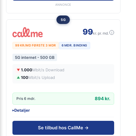
ANNONCE
5G
99
i
kr. pr. md.
99 KR/MD FØRSTE 3 MDR
6 MDR. BINDING
5G internet - 500 GB
1.000
Mbit/s Download
▼
100
Mbit/s Upload
▲
894 kr.
Pris 6 mdr.
Detaljer
▸
0 kr. oprettelse
Online på 5 min
Se tilbud hos CallMe →
Inklusiv gratis lånerouter