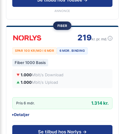
Homebox - trådløst modem med indbygget router
ANNONCE
FIBER
219
i
kr. pr. md.
SPAR 100 KR/MD I 6 MDR
6 MDR. BINDING
Fiber 1000 Basis
1.000
Mbit/s Download
▼
1.000
Mbit/s Upload
▲
1.314 kr.
Pris 6 mdr.
Detaljer
▸
99 kr. oprettelse
Inkl. router
Se tilbud hos Norlys →