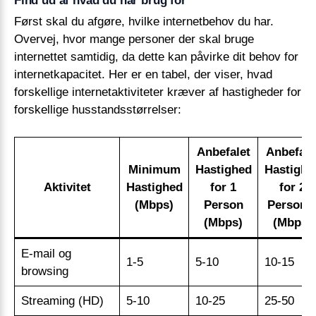
Find ud af hvad du har brug for
Først skal du afgøre, hvilke internetbehov du har.
Overvej, hvor mange personer der skal bruge
internettet samtidig, da dette kan påvirke dit behov for
internetkapacitet. Her er en tabel, der viser, hvad
forskellige internetaktiviteter kræver af hastigheder for
forskellige husstandsstørrelser:
Anbefalet
Anbefale
Minimum
Hastighed
Hastighe
Aktivitet
Hastighed
for 1
for 2
(Mbps)
Person
Persone
(Mbps)
(Mbps)
E-mail og
1-5
5-10
10-15
browsing
Streaming (HD)
5-10
10-25
25-50