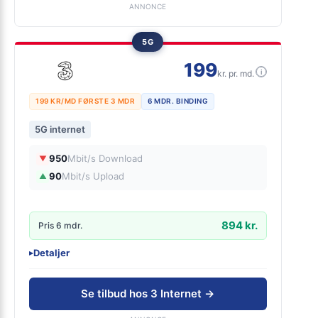
Nem installation uden kabler
ANNONCE
5G
199
i
kr. pr. md.
199 KR/MD FØRSTE 3 MDR
6 MDR. BINDING
5G internet
950
Mbit/s Download
▼
90
Mbit/s Upload
▲
894 kr.
Pris 6 mdr.
Detaljer
▸
0 kr. oprettelse
Gratis oprettelse
Se tilbud hos 3 Internet →
Gratis lånerouter - Ubegrænset data