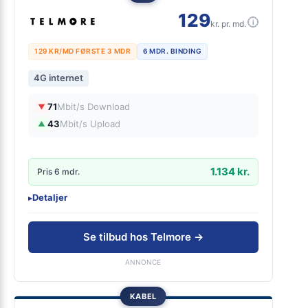
129
i
kr. pr. md.
129 KR/MD FØRSTE 3 MDR
6 MDR. BINDING
4G internet
71
Mbit/s Download
▼
43
Mbit/s Upload
▲
1.134 kr.
Pris 6 mdr.
Detaljer
▸
0 kr. oprettelse
Inkl. 4G- lånerouter
Se tilbud hos Telmore →
Streamingtjenester kan tilvælges
ANNONCE
KABEL