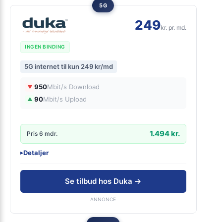
5G
249
kr. pr. md.
INGEN BINDING
5G internet til kun 249 kr/md
950
Mbit/s Download
▼
90
Mbit/s Upload
▲
1.494 kr.
Pris 6 mdr.
Detaljer
▸
0 kr. oprettelse
5G netværk
Se tilbud hos Duka →
Fri data
ANNONCE