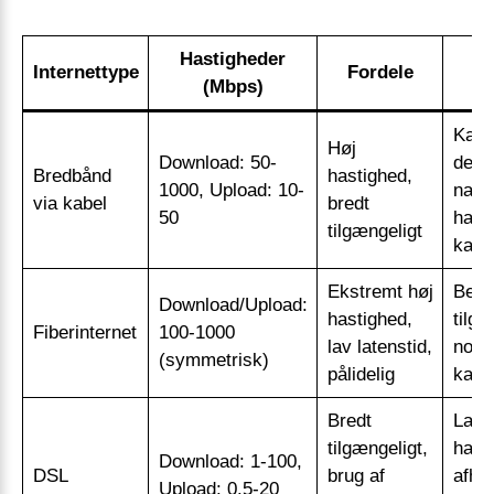
Hastigheder
Internettype
Fordele
U
(Mbps)
Kan 
Høj
Download: 50-
deli
Bredbånd
hastighed,
1000, Upload: 10-
nabo
via kabel
bredt
50
hast
tilgængeligt
kan 
Ekstremt høj
Begr
Download/Upload:
hastighed,
tilgæ
Fiberinternet
100-1000
lav latenstid,
nogl
(symmetrisk)
pålidelig
kan 
Bredt
Lan
tilgængeligt,
hast
Download: 1-100,
DSL
brug af
afhæ
Upload: 0.5-20