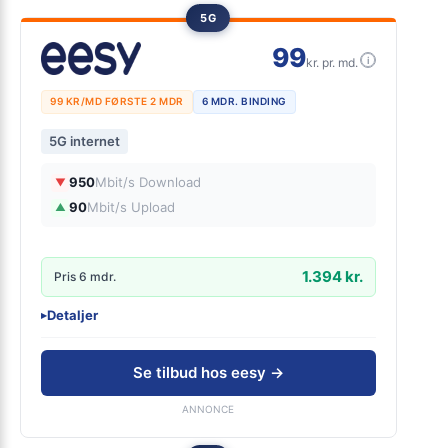
5G
99
i
kr. pr. md.
99 KR/MD FØRSTE 2 MDR
6 MDR. BINDING
5G internet
950
Mbit/s Download
▼
90
Mbit/s Upload
▲
1.394 kr.
Pris 6 mdr.
Detaljer
▸
0 kr. oprettelse
Danmarks bedste 5G dækning fra TDC NET
Se tilbud hos eesy →
Inkl gratis lånerouter
ANNONCE