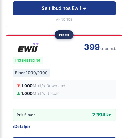
Ingen binding
Se tilbud hos Ewii →
Gratis oprettelse
ANNONCE
FIBER
399
kr. pr. md.
INGEN BINDING
Fiber 1000/1000
1.000
Mbit/s Download
▼
1.000
Mbit/s Upload
▲
2.394 kr.
Pris 6 mdr.
Detaljer
▸
0 kr. oprettelse