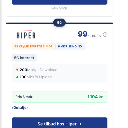
ANNONCE
5G
99
i
kr. pr. md.
99 KR/MD FØRSTE 3 MDR
6 MDR. BINDING
5G internet
200
Mbit/s Download
▼
100
Mbit/s Upload
▲
1.194 kr.
Pris 6 mdr.
Detaljer
▸
0 kr. oprettelse
Inkl. trådløs router
Se tilbud hos Hiper →