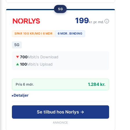
5G
199
i
kr. pr. md.
SPAR 100 KR/MD I 6 MDR
6 MDR. BINDING
5G
700
Mbit/s Download
▼
100
Mbit/s Upload
▲
1.284 kr.
Pris 6 mdr.
Detaljer
▸
99 kr. oprettelse
Inkl. router
Se tilbud hos Norlys →
ANNONCE