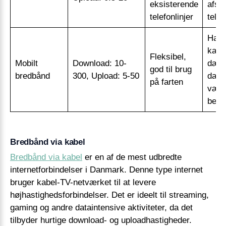
eksisterende
afsta
telefonlinjer
telef
Hast
kan 
Fleksibel,
Mobilt
Download: 10-
dækn
god til brug
bredbånd
300, Upload: 5-50
datal
på farten
vær
begr
Bredbånd via kabel
Bredbånd via kabel
er en af de mest udbredte
internetforbindelser i Danmark. Denne type internet
bruger kabel-TV-netværket til at levere
højhastighedsforbindelser. Det er ideelt til streaming,
gaming og andre dataintensive aktiviteter, da det
tilbyder hurtige download- og uploadhastigheder.