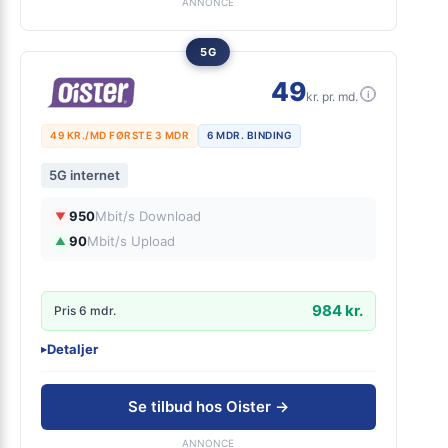
30 dages tilfredshedsgaranti
ANNONCE
5G
49
i
kr. pr. md.
49 KR./MD FØRSTE 3 MDR
6 MDR. BINDING
5G internet
950
Mbit/s Download
▼
90
Mbit/s Upload
▲
984 kr.
Pris 6 mdr.
Detaljer
▸
0 kr. oprettelse
Adgang til fordelsklubben OiSTER+
Se tilbud hos Oister →
Fri data
Inkl. gratis router
ANNONCE