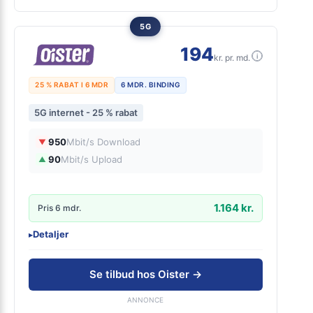
5G
194
i
kr. pr. md.
25 % RABAT I 6 MDR
6 MDR. BINDING
5G internet - 25 % rabat
950
Mbit/s Download
▼
90
Mbit/s Upload
▲
1.164 kr.
Pris 6 mdr.
Detaljer
▸
0 kr. oprettelse
Adgang til fordelsklubben OiSTER+
Se tilbud hos Oister →
Fri data
Inkl. gratis router
ANNONCE