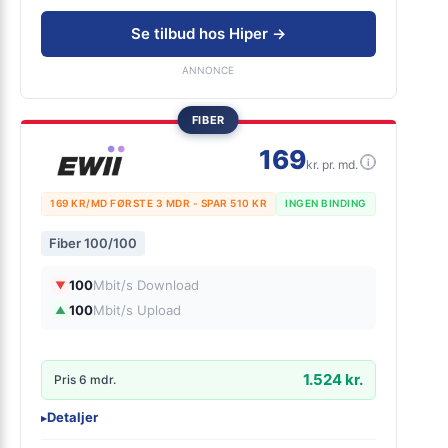
0 kr. oprettelse
Inkl. trådløs router
Se tilbud hos Hiper →
ANNONCE
FIBER
169
i
kr. pr. md.
169 KR/MD FØRSTE 3 MDR - SPAR 510 KR
INGEN BINDING
Fiber 100/100
100
Mbit/s Download
▼
100
Mbit/s Upload
▲
1.524 kr.
Pris 6 mdr.
Detaljer
▸
0 kr. oprettelse