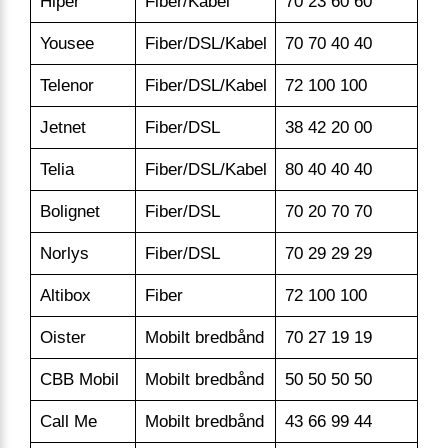
Hiper
Fiber/Kabel
70 23 60 60
su
Yousee
Fiber/DSL/Kabel
70 70 40 40
ku
Telenor
Fiber/DSL/Kabel
72 100 100
ku
Jetnet
Fiber/DSL
38 42 20 00
in
Telia
Fiber/DSL/Kabel
80 40 40 40
ku
Bolignet
Fiber/DSL
70 20 70 70
ku
Norlys
Fiber/DSL
70 29 29 29
in
Altibox
Fiber
72 100 100
ku
Oister
Mobilt bredbånd
70 27 19 19
su
CBB Mobil
Mobilt bredbånd
50 50 50 50
ku
Call Me
Mobilt bredbånd
43 66 99 44
ku