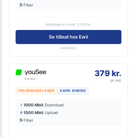
Fiber
Mindstepris 6 mdr: 2.034 kr.
Se tilbud hos Ewii
ANNONCE
379 kr.
pr. md.
FRA 99 KR/MD I 6 MDR
6 MDR. BINDING
⬇
1000 Mbit
Download
⬆
1000 Mbit
Upload
Fiber