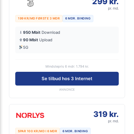
299 kr.
pr. md.
199 KR/MD FØRSTE 3 MDR
6 MDR. BINDING
⬇
950 Mbit
Download
⬆
90 Mbit
Upload
5G
Mindstepris 6 mdr: 1.794 kr.
Se tilbud hos 3 Internet
ANNONCE
319 kr.
pr. md.
SPAR 100 KR/MD I 6 MDR
6 MDR. BINDING