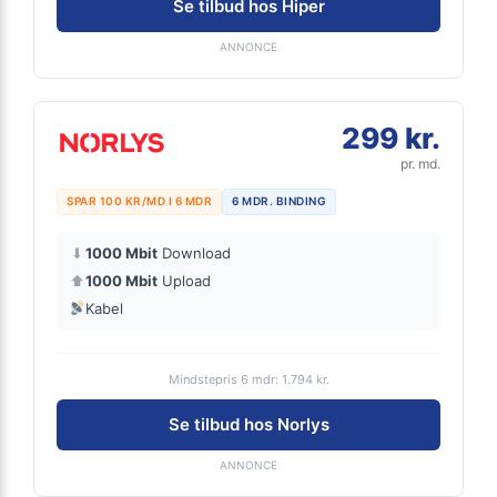
Se tilbud hos Hiper
ANNONCE
299 kr.
pr. md.
SPAR 100 KR/MD I 6 MDR
6 MDR. BINDING
⬇
1000 Mbit
Download
⬆
1000 Mbit
Upload
Kabel
Mindstepris 6 mdr: 1.794 kr.
Se tilbud hos Norlys
ANNONCE