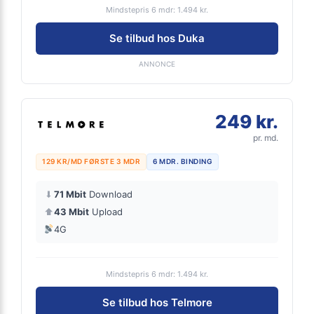
Mindstepris 6 mdr: 1.494 kr.
Se tilbud hos Duka
ANNONCE
249 kr.
pr. md.
129 KR/MD FØRSTE 3 MDR
6 MDR. BINDING
⬇
71 Mbit
Download
⬆
43 Mbit
Upload
4G
Mindstepris 6 mdr: 1.494 kr.
Se tilbud hos Telmore