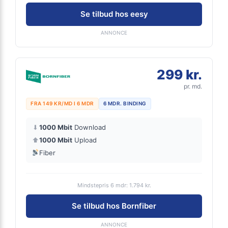
Se tilbud hos eesy
ANNONCE
299 kr.
pr. md.
FRA 149 KR/MD I 6 MDR
6 MDR. BINDING
⬇
1000 Mbit
Download
⬆
1000 Mbit
Upload
Fiber
Mindstepris 6 mdr: 1.794 kr.
Se tilbud hos Bornfiber
ANNONCE