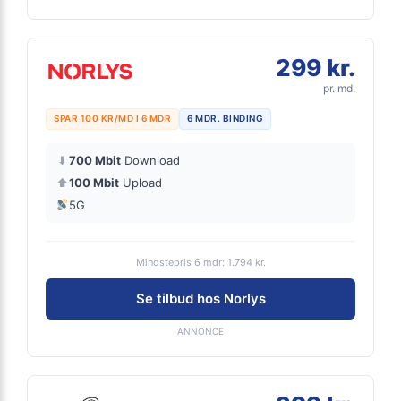
299 kr.
pr. md.
SPAR 100 KR/MD I 6 MDR
6 MDR. BINDING
⬇
700 Mbit
Download
⬆
100 Mbit
Upload
5G
Mindstepris 6 mdr: 1.794 kr.
Se tilbud hos Norlys
ANNONCE