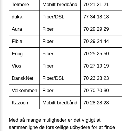
Telmore
Mobilt bredbånd
70 21 21 21
su
duka
Fiber/DSL
77 34 18 18
su
Aura
Fiber
70 29 29 29
in
Fibia
Fiber
70 29 24 44
ku
Eniig
Fiber
70 25 25 50
ku
Vios
Fiber
70 27 19 19
su
DanskNet
Fiber/DSL
70 23 23 23
ku
Velkommen
Fiber
70 70 70 80
ku
Kazoom
Mobilt bredbånd
70 28 28 28
su
Med så mange muligheder er det vigtigt at
sammenligne de forskellige udbydere for at finde