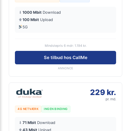
⬇
1000 Mbit
Download
⬆
100 Mbit
Upload
5G
Mindstepris 6 mdr: 1.194 kr.
Se tilbud hos CallMe
ANNONCE
229 kr.
pr. md.
4G NETVÆRK
INGEN BINDING
⬇
71 Mbit
Download
⬆
43 Mbit
Upload