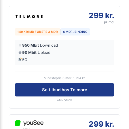
299 kr.
pr. md.
149 KR/MD FØRSTE 3 MDR
6 MDR. BINDING
⬇
950 Mbit
Download
⬆
90 Mbit
Upload
5G
Mindstepris 6 mdr: 1.794 kr.
Se tilbud hos Telmore
ANNONCE
299 kr.