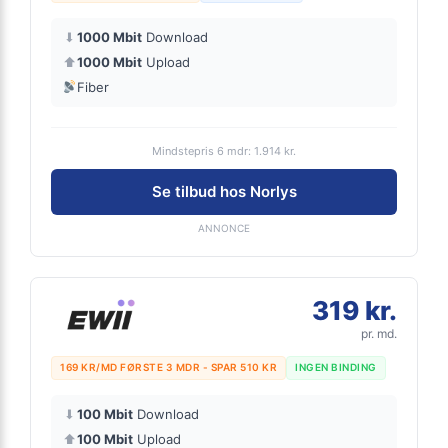
⬇
1000 Mbit
Download
⬆
1000 Mbit
Upload
Fiber
Mindstepris 6 mdr: 1.914 kr.
Se tilbud hos Norlys
ANNONCE
319 kr.
pr. md.
169 KR/MD FØRSTE 3 MDR - SPAR 510 KR
INGEN BINDING
⬇
100 Mbit
Download
⬆
100 Mbit
Upload