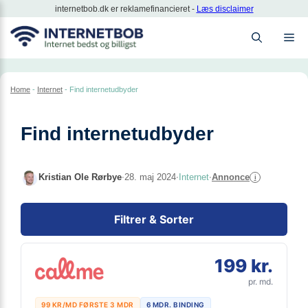
Hop
internetbob.dk er reklamefinancieret -
Læs disclaimer
til
M
indhold
Home
-
Internet
-
Find internetudbyder
Find internetudbyder
Kristian Ole Rørbye
·
28. maj 2024
·
Internet
·
Annonce
i
Filtrer & Sorter
199 kr.
pr. md.
99 KR/MD FØRSTE 3 MDR
6 MDR. BINDING