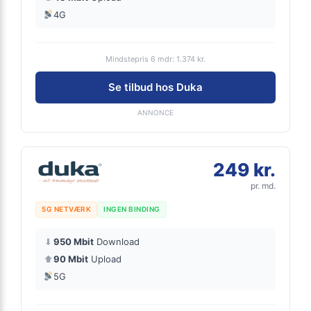
4G
Mindstepris 6 mdr: 1.374 kr.
Se tilbud hos Duka
ANNONCE
249 kr.
pr. md.
5G NETVÆRK
INGEN BINDING
⬇
950 Mbit
Download
⬆
90 Mbit
Upload
5G