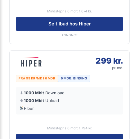
Mindstepris 6 mdr: 1.674 kr.
Se tilbud hos Hiper
ANNONCE
299 kr.
pr. md.
FRA 99 KR/MD I 6 MDR
6 MDR. BINDING
⬇
1000 Mbit
Download
⬆
1000 Mbit
Upload
Fiber
Mindstepris 6 mdr: 1.794 kr.