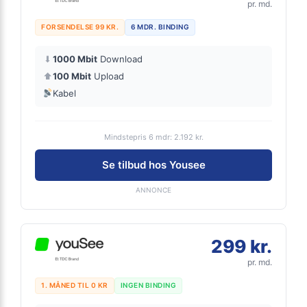
pr. md.
FORSENDELSE 99 KR.
6 MDR. BINDING
⬇
1000 Mbit
Download
⬆
100 Mbit
Upload
Kabel
Mindstepris 6 mdr: 2.192 kr.
Se tilbud hos Yousee
ANNONCE
299 kr.
pr. md.
1. MÅNED TIL 0 KR
INGEN BINDING