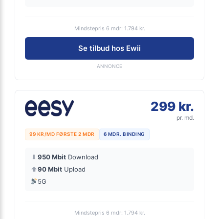
Mindstepris 6 mdr: 1.794 kr.
Se tilbud hos Ewii
ANNONCE
299 kr.
pr. md.
99 KR/MD FØRSTE 2 MDR
6 MDR. BINDING
⬇
950 Mbit
Download
⬆
90 Mbit
Upload
5G
Mindstepris 6 mdr: 1.794 kr.