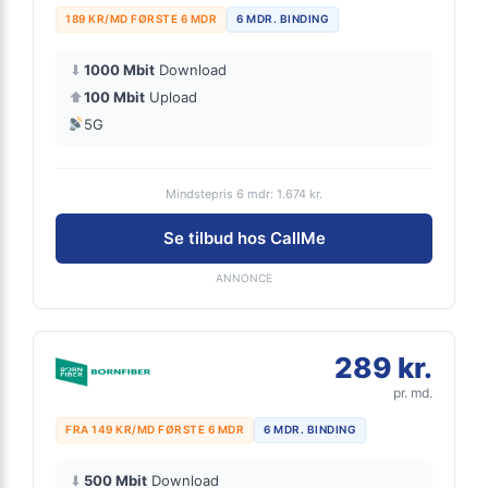
189 KR/MD FØRSTE 6 MDR
6 MDR. BINDING
⬇
1000 Mbit
Download
⬆
100 Mbit
Upload
5G
Mindstepris 6 mdr: 1.674 kr.
Se tilbud hos CallMe
ANNONCE
289 kr.
pr. md.
FRA 149 KR/MD FØRSTE 6 MDR
6 MDR. BINDING
⬇
500 Mbit
Download