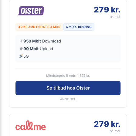
279 kr.
pr. md.
49 KR./MD FØRSTE 3 MDR
6 MDR. BINDING
⬇
950 Mbit
Download
⬆
90 Mbit
Upload
5G
Mindstepris 6 mdr: 1.674 kr.
Se tilbud hos Oister
ANNONCE
279 kr.
pr. md.