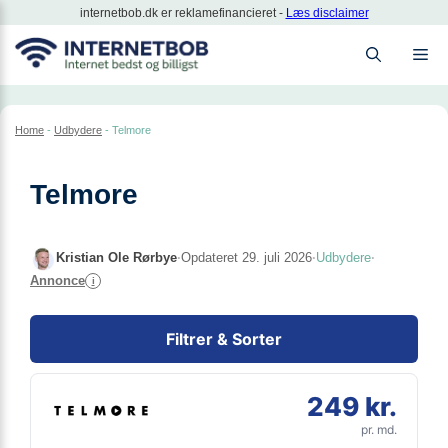
Hop
internetbob.dk er reklamefinancieret -
Læs disclaimer
til
M
indhold
Home
-
Udbydere
-
Telmore
Telmore
Kristian Ole Rørbye
·
Opdateret 29. juli 2026
·
Udbydere
·
Annonce
i
Filtrer & Sorter
249 kr.
pr. md.