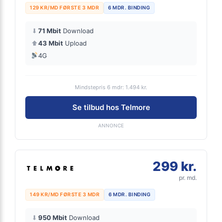
129 KR/MD FØRSTE 3 MDR
6 MDR. BINDING
⬇
71 Mbit
Download
⬆
43 Mbit
Upload
4G
Mindstepris 6 mdr: 1.494 kr.
Se tilbud hos Telmore
ANNONCE
299 kr.
pr. md.
149 KR/MD FØRSTE 3 MDR
6 MDR. BINDING
⬇
950 Mbit
Download