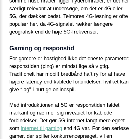
sommerhusområder ligger i yderområder, er det her
særligt relevant at undersøge, om det er 4G eller
5G, der dækker bedst. Telmores 4G-løsning er ofte
populær her, da 4G-signalet rækker længere
geografisk end de høje 5G-frekvenser.
Gaming og responstid
For gamere er hastighed ikke det eneste parameter;
responstiden (ping) er mindst lige så vigtig.
Traditionelt har mobilt bredbånd haft ry for at have
højere latency end kablede forbindelser, hvilket kan
give “lag” i hurtige onlinespil.
Med introduktionen af 5G er responstiden faldet
markant og nærmer sig niveauet for kablede
forbindelser. Det gør 5G-internet langt mere egnet
som
internet til gaming
end 4G var. For den seriøse
gamer, der spiller konkurrencepræget, vil en