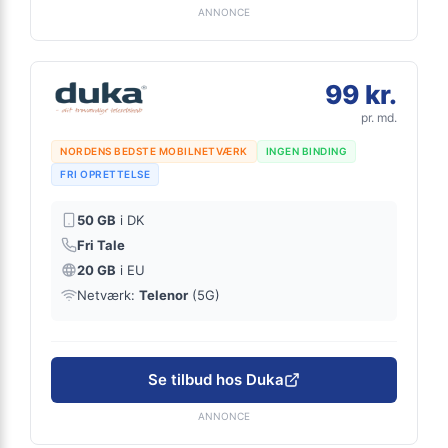
ANNONCE
99 kr.
pr. md.
NORDENS BEDSTE MOBILNETVÆRK
INGEN BINDING
FRI OPRETTELSE
50 GB
i DK
Fri Tale
20 GB
i EU
Netværk:
Telenor
(5G)
Se tilbud hos Duka
ANNONCE