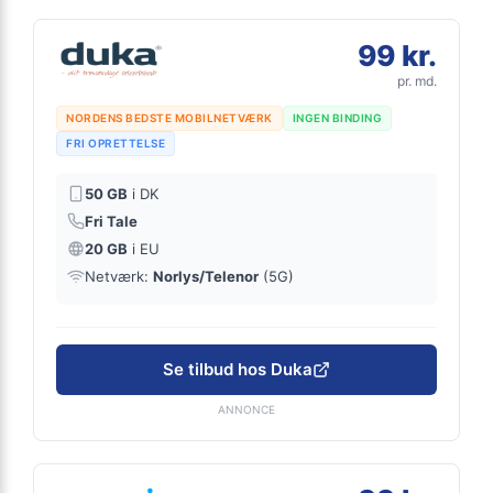
99 kr.
pr. md.
NORDENS BEDSTE MOBILNETVÆRK
INGEN BINDING
FRI OPRETTELSE
50 GB
i DK
Fri Tale
20 GB
i EU
Netværk:
Norlys/Telenor
(5G)
Se tilbud hos Duka
ANNONCE