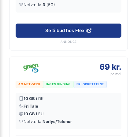
Netværk:
3
(5G)
Se tilbud hos Flexii
ANNONCE
69 kr.
pr. md.
4G NETVÆRK
INGEN BINDING
FRI OPRETTELSE
10 GB
i DK
Fri Tale
10 GB
i EU
Netværk:
Norlys/Telenor