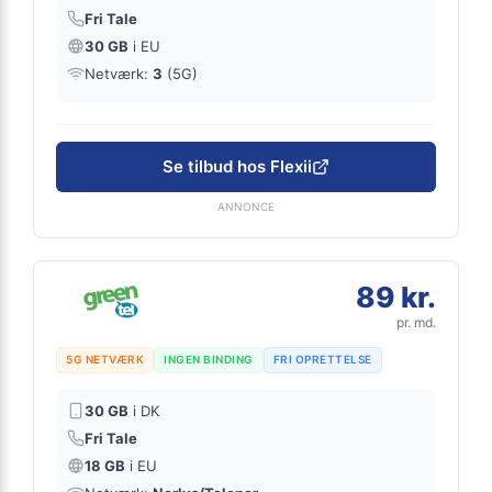
Fri Tale
30 GB
i EU
Netværk:
3
(5G)
Se tilbud hos Flexii
ANNONCE
89 kr.
pr. md.
5G NETVÆRK
INGEN BINDING
FRI OPRETTELSE
30 GB
i DK
Fri Tale
18 GB
i EU