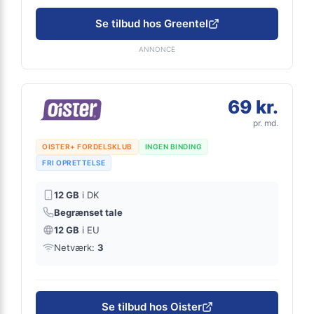
Se tilbud hos Greentel
ANNONCE
69 kr.
pr. md.
OISTER+ FORDELSKLUB
INGEN BINDING
FRI OPRETTELSE
12 GB
i DK
Begrænset tale
12 GB
i EU
Netværk:
3
Se tilbud hos Oister