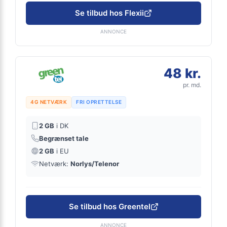
Se tilbud hos Flexii
ANNONCE
48 kr.
pr. md.
4G NETVÆRK
FRI OPRETTELSE
2 GB
i DK
Begrænset tale
2 GB
i EU
Netværk:
Norlys/Telenor
Se tilbud hos Greentel
ANNONCE