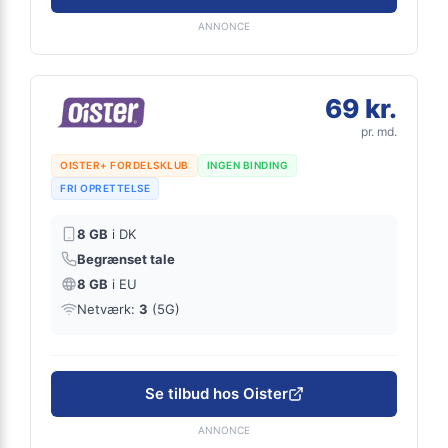
ANNONCE
69 kr.
pr. md.
OISTER+ FORDELSKLUB
INGEN BINDING
FRI OPRETTELSE
8 GB
i DK
Begrænset tale
8 GB
i EU
Netværk:
3
(5G)
Se tilbud hos Oister
ANNONCE