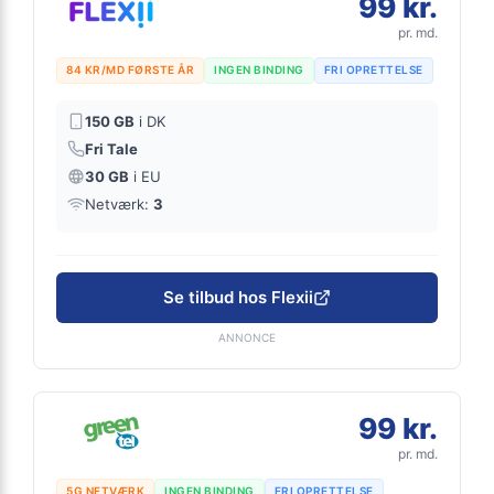
99 kr.
pr. md.
84 KR/MD FØRSTE ÅR
INGEN BINDING
FRI OPRETTELSE
150 GB
i DK
Fri Tale
30 GB
i EU
Netværk:
3
Se tilbud hos Flexii
ANNONCE
99 kr.
pr. md.
5G NETVÆRK
INGEN BINDING
FRI OPRETTELSE