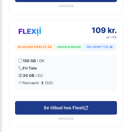
ANNONCE
109 kr.
pr. md.
94 KR/MD FØRSTE ÅR
INGEN BINDING
FRI OPRETTELSE
150 GB
i DK
Fri Tale
30 GB
i EU
Netværk:
3
(5G)
Se tilbud hos Flexii
ANNONCE