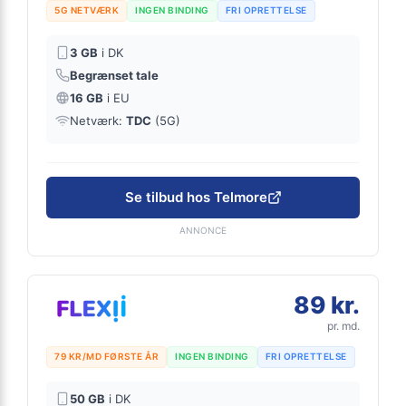
5G NETVÆRK
INGEN BINDING
FRI OPRETTELSE
3 GB
i DK
Begrænset tale
16 GB
i EU
Netværk:
TDC
(5G)
Se tilbud hos Telmore
ANNONCE
89 kr.
pr. md.
79 KR/MD FØRSTE ÅR
INGEN BINDING
FRI OPRETTELSE
50 GB
i DK