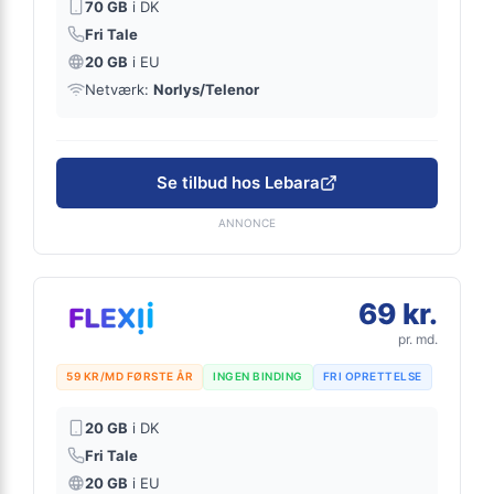
70 GB
i DK
Fri Tale
20 GB
i EU
Netværk:
Norlys/Telenor
Se tilbud hos Lebara
ANNONCE
69 kr.
pr. md.
59 KR/MD FØRSTE ÅR
INGEN BINDING
FRI OPRETTELSE
20 GB
i DK
Fri Tale
20 GB
i EU