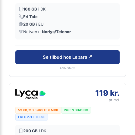
160 GB
i DK
Fri Tale
20 GB
i EU
Netværk:
Norlys/Telenor
Se tilbud hos Lebara
ANNONCE
119 kr.
pr. md.
59 KR/MD FØRSTE 6 MDR
INGEN BINDING
FRI OPRETTELSE
200 GB
i DK