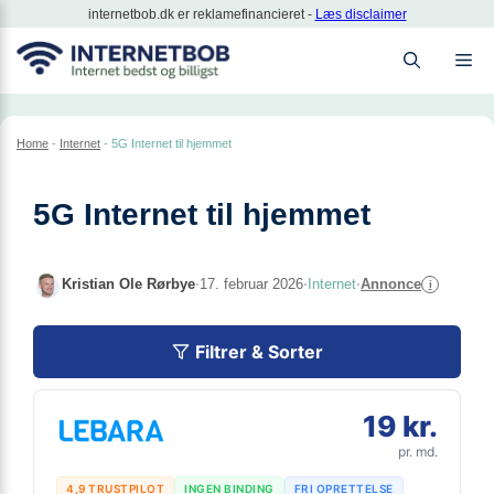
Hop
internetbob.dk er reklamefinancieret -
Læs disclaimer
til
M
indhold
Home
-
Internet
-
5G Internet til hjemmet
5G Internet til hjemmet
Kristian Ole Rørbye
·
17. februar 2026
·
Internet
·
Annonce
i
Filtrer & Sorter
19 kr.
pr. md.
4,9 TRUSTPILOT
INGEN BINDING
FRI OPRETTELSE