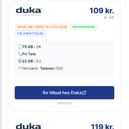
109 kr.
pr. md.
69 KR./MD. FREM TIL 31.12.2026
INGEN BINDING
FRI OPRETTELSE
75 GB
i DK
Fri Tale
22 GB
i EU
Netværk:
Telenor
(5G)
Se tilbud hos Duka
ANNONCE
119 kr.