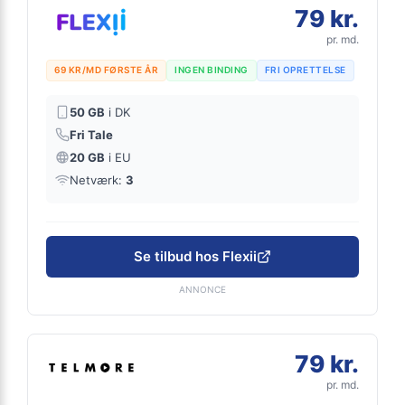
79 kr.
pr. md.
69 KR/MD FØRSTE ÅR
INGEN BINDING
FRI OPRETTELSE
50 GB
i DK
Fri Tale
20 GB
i EU
Netværk:
3
Se tilbud hos Flexii
ANNONCE
79 kr.
pr. md.