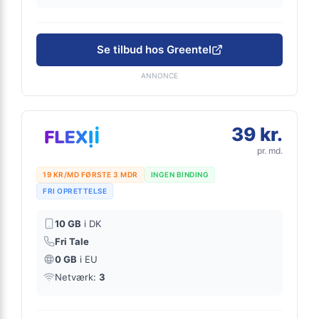
Se tilbud hos Greentel
ANNONCE
39 kr.
pr. md.
19 KR/MD FØRSTE 3 MDR
INGEN BINDING
FRI OPRETTELSE
10 GB
i DK
Fri Tale
0 GB
i EU
Netværk:
3