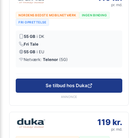
pr. md.
NORDENS BEDSTE MOBILNETVÆRK
INGEN BINDING
FRI OPRETTELSE
55 GB
i DK
Fri Tale
55 GB
i EU
Netværk:
Telenor
(5G)
Se tilbud hos Duka
ANNONCE
119 kr.
pr. md.