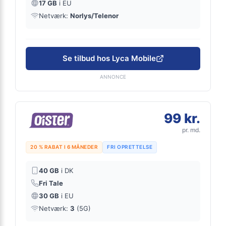
17 GB
i EU
Netværk:
Norlys/Telenor
Se tilbud hos Lyca Mobile
ANNONCE
99 kr.
pr. md.
20 % RABAT I 6 MÅNEDER
FRI OPRETTELSE
40 GB
i DK
Fri Tale
30 GB
i EU
Netværk:
3
(5G)