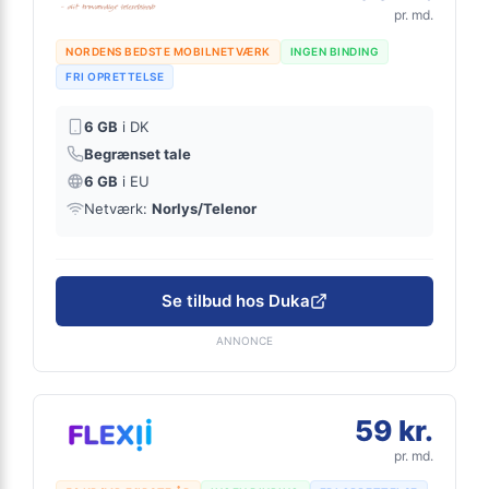
pr. md.
NORDENS BEDSTE MOBILNETVÆRK
INGEN BINDING
FRI OPRETTELSE
6 GB
i DK
Begrænset tale
6 GB
i EU
Netværk:
Norlys/Telenor
Se tilbud hos Duka
ANNONCE
59 kr.
pr. md.