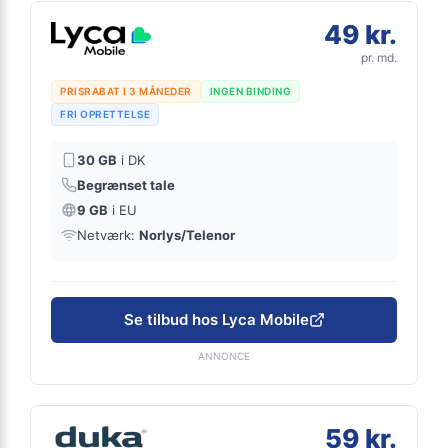
49 kr.
pr. md.
PRISRABAT I 3 MÅNEDER
INGEN BINDING
FRI OPRETTELSE
30 GB
i DK
Begrænset tale
9 GB
i EU
Netværk:
Norlys/Telenor
Se tilbud hos Lyca Mobile
ANNONCE
59 kr.