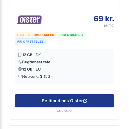
69 kr.
pr. md.
OISTER+ FORDELSKLUB
INGEN BINDING
FRI OPRETTELSE
12 GB
i DK
Begrænset tale
12 GB
i EU
Netværk:
3
(5G)
Se tilbud hos Oister
ANNONCE