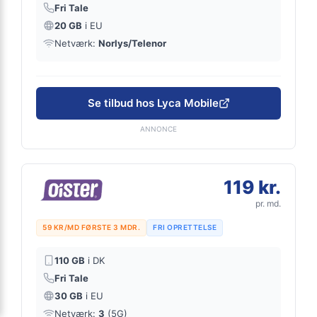
Fri Tale
20 GB
i EU
Netværk:
Norlys/Telenor
Se tilbud hos Lyca Mobile
ANNONCE
119 kr.
pr. md.
59 KR/MD FØRSTE 3 MDR.
FRI OPRETTELSE
110 GB
i DK
Fri Tale
30 GB
i EU
Netværk:
3
(5G)