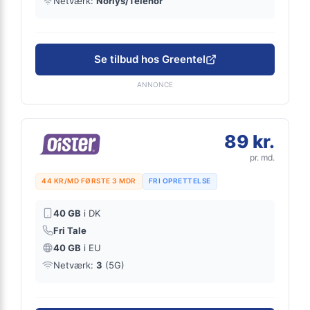
Netværk:
Norlys/Telenor
Se tilbud hos Greentel
ANNONCE
89 kr.
pr. md.
44 KR/MD FØRSTE 3 MDR
FRI OPRETTELSE
40 GB
i DK
Fri Tale
40 GB
i EU
Netværk:
3
(5G)