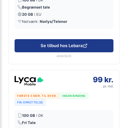
Begrænset tale
20 GB
i EU
Netværk:
Norlys/Telenor
Se tilbud hos Lebara
ANNONCE
99 kr.
pr. md.
FØRSTE 3 MDR. TIL 69 KR.
INGEN BINDING
FRI OPRETTELSE
100 GB
i DK
Fri Tale