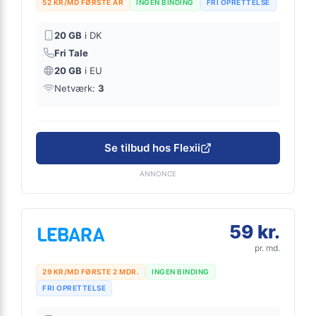
52 KR/MD FØRSTE ÅR
INGEN BINDING
FRI OPRETTELSE
20 GB
i DK
Fri Tale
20 GB
i EU
Netværk:
3
Se tilbud hos Flexii
ANNONCE
59 kr.
pr. md.
29 KR/MD FØRSTE 2 MDR.
INGEN BINDING
FRI OPRETTELSE