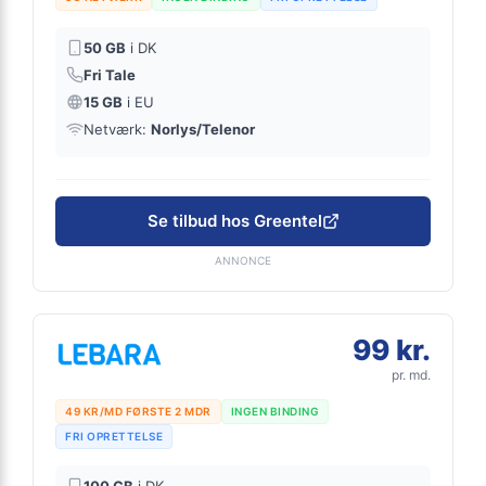
50 GB
i DK
Fri Tale
15 GB
i EU
Netværk:
Norlys/Telenor
Se tilbud hos Greentel
ANNONCE
99 kr.
pr. md.
49 KR/MD FØRSTE 2 MDR
INGEN BINDING
FRI OPRETTELSE
100 GB
i DK