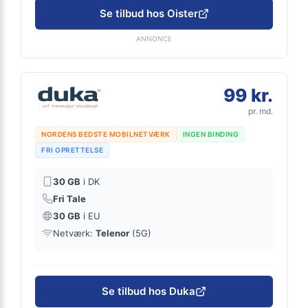
Se tilbud hos Oister
ANNONCE
99 kr.
pr. md.
NORDENS BEDSTE MOBILNETVÆRK
INGEN BINDING
FRI OPRETTELSE
30 GB
i DK
Fri Tale
30 GB
i EU
Netværk:
Telenor
(5G)
Se tilbud hos Duka