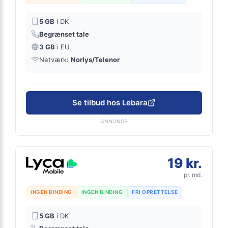
5 GB
i DK
Begrænset tale
3 GB
i EU
Netværk:
Norlys/Telenor
Se tilbud hos Lebara
ANNONCE
19 kr.
pr. md.
INGEN BINDING
INGEN BINDING
FRI OPRETTELSE
5 GB
i DK