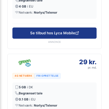
Begrænset tale
4 GB
i EU
Netværk:
Norlys/Telenor
Se tilbud hos Lyca Mobile
ANNONCE
29 kr.
pr. md.
4G NETVÆRK
FRI OPRETTELSE
5 GB
i DK
Begrænset tale
0.1 GB
i EU
Netværk:
Norlys/Telenor