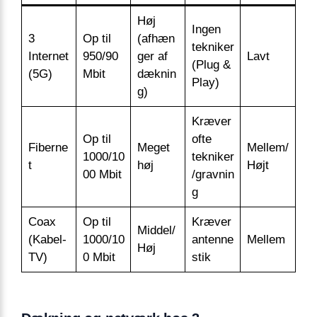
Høj
Ingen
3
Op til
(afhæn
tekniker
Internet
950/90
ger af
Lavt
(Plug &
(5G)
Mbit
dæknin
Play)
g)
Kræver
Op til
ofte
Fiberne
Meget
Mellem/
1000/10
tekniker
t
høj
Højt
00 Mbit
/gravnin
g
Coax
Op til
Kræver
Middel/
(Kabel-
1000/10
antenne
Mellem
Høj
TV)
0 Mbit
stik