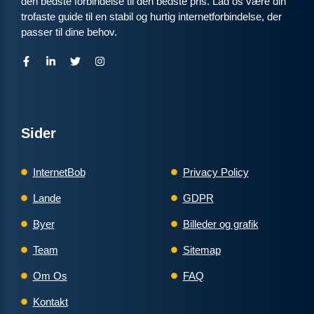
den bedste forbindelse til den bedste pris. Lad os være din
trofaste guide til en stabil og hurtig internetforbindelse, der
passer til dine behov.
Sider
InternetBob
Privacy Policy
Lande
GDPR
Byer
Billeder og grafik
Team
Sitemap
Om Os
FAQ
Kontakt