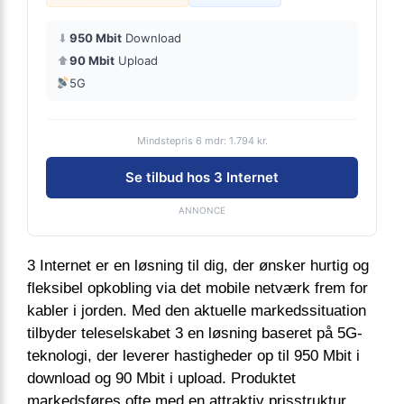
⬇
950 Mbit
Download
⬆
90 Mbit
Upload
5G
Mindstepris 6 mdr: 1.794 kr.
Se tilbud hos 3 Internet
ANNONCE
3 Internet er en løsning til dig, der ønsker hurtig og
fleksibel opkobling via det mobile netværk frem for
kabler i jorden. Med den aktuelle markedssituation
tilbyder teleselskabet 3 en løsning baseret på 5G-
teknologi, der leverer hastigheder op til 950 Mbit i
download og 90 Mbit i upload. Produktet
markedsføres ofte med en attraktiv prisstruktur,