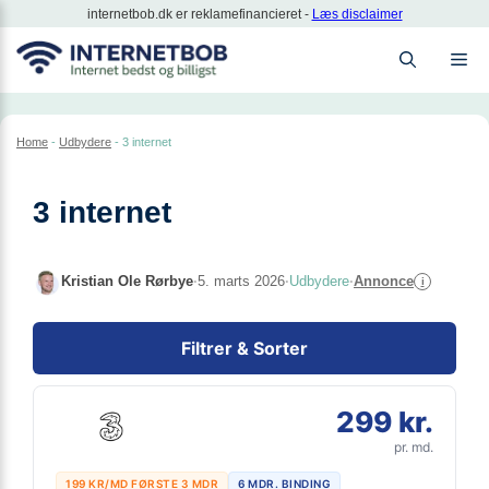
Hop
internetbob.dk er reklamefinancieret -
Læs disclaimer
til
M
indhold
Home
-
Udbydere
-
3 internet
3 internet
Kristian Ole Rørbye
·
5. marts 2026
·
Udbydere
·
Annonce
i
Filtrer & Sorter
299 kr.
pr. md.
199 KR/MD FØRSTE 3 MDR
6 MDR. BINDING