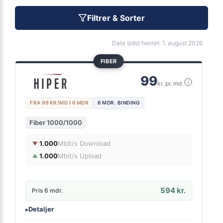
Filtrer & Sorter
Data sidst hentet: 1. august 2026
FIBER
99
i
kr. pr. md.
FRA 99 KR/MD I 6 MDR
6 MDR. BINDING
Fiber 1000/1000
1.000
Mbit/s Download
▼
1.000
Mbit/s Upload
▲
594 kr.
Pris 6 mdr.
Detaljer
▸
0 kr. oprettelse