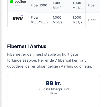
1.000
1.000
Fiber 1000
Fiber
Mbit/s
Mbit/s
ANNONCE
Fiber
1.000
1.000
Fiber
KABEL
1000/1000
Mbit/s
Mbit/s
299
kr. pr. md.
INGEN BINDING
Fibernet i Aarhus
Coax 1000/500
Fibernet er den mest stabile og hurtigste
1.000
Mbit/s Download
▼
forbindelsestype. Her er de 7 fiberpakker fra 5
500
Mbit/s Upload
▲
udbydere, der er tilgængelige i Aarhus og omegn.
1.794 kr.
Pris 6 mdr.
99 kr.
Billigste fiber pr. md.
Detaljer
▸
Hiper
0 kr. oprettelse
Ingen binding
Se tilbud hos Ewii →