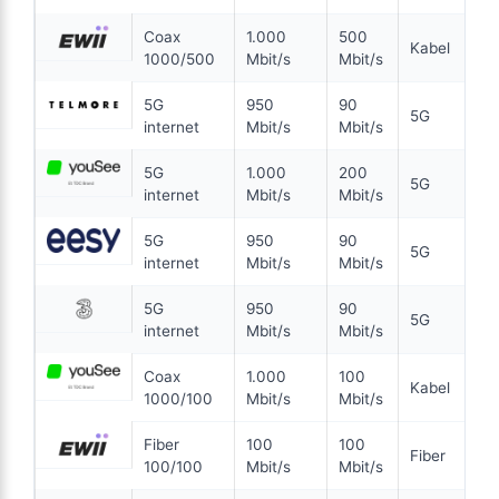
Se tilbud hos Bornfiber →
Wifi 6
Coax
1.000
500
En fremtidssikret forbindelse
ANNONCE
Kabel
1000/500
Mbit/s
Mbit/s
5G
5G
950
90
5G
internet
Mbit/s
Mbit/s
99
i
kr. pr. md.
5G
1.000
200
5G
99 KR/MD FØRSTE 3 MDR
6 MDR. BINDING
internet
Mbit/s
Mbit/s
5G internet
5G
950
90
5G
internet
Mbit/s
Mbit/s
200
Mbit/s Download
▼
5G
950
90
100
Mbit/s Upload
▲
5G
internet
Mbit/s
Mbit/s
Coax
1.000
100
1.194 kr.
Kabel
Pris 6 mdr.
1000/100
Mbit/s
Mbit/s
Detaljer
▸
Fiber
100
100
Fiber
0 kr. oprettelse
100/100
Mbit/s
Mbit/s
Inkl. trådløs router
Se tilbud hos Hiper →