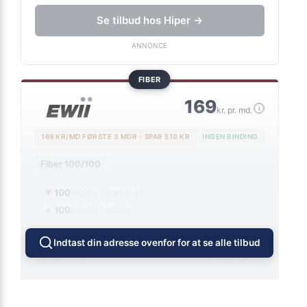
Inkl. trådløs router
Se tilbud hos Hiper →
ANNONCE
FIBER
169
i
kr. pr. md.
169 KR/MD FØRSTE 3 MDR - SPAR 510 KR
INGEN BINDING
Fiber 100/100
100
Mbit/s Download
▼
100
Mbit/s Upload
▲
Indtast din adresse ovenfor for at se alle tilbud
1.524 kr.
Pris 6 mdr.
Detaljer
▸
0 kr. oprettelse