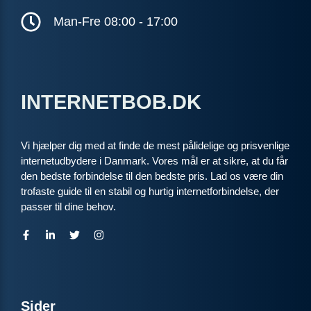
ANNONCE
Man-Fre 08:00 - 17:00
KABEL
199
i
kr. pr. md.
INTERNETBOB.DK
SPAR 100 KR/MD I 6 MDR
6 MDR. BINDING
Coax 1000/1000
Vi hjælper dig med at finde de mest pålidelige og prisvenlige
1.000
Mbit/s Download
▼
internetudbydere i Danmark. Vores mål er at sikre, at du får
1.000
Mbit/s Upload
den bedste forbindelse til den bedste pris. Lad os være din
▲
trofaste guide til en stabil og hurtig internetforbindelse, der
passer til dine behov.
1.293 kr.
Pris 6 mdr.
Detaljer
▸
99 kr. oprettelse
Inkl. router
Se tilbud hos Norlys →
Sider