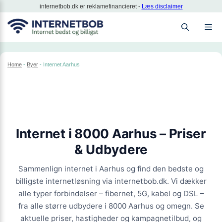
Hop
internetbob.dk er reklamefinancieret -
Læs disclaimer
til
M
indhold
Home
-
Byer
-
Internet Aarhus
Internet i
8000 Aarhus
– Priser
& Udbydere
Sammenlign internet i Aarhus og find den bedste og
billigste internetløsning via internetbob.dk. Vi dækker
alle typer forbindelser – fibernet, 5G, kabel og DSL –
fra alle større udbydere i 8000 Aarhus og omegn. Se
aktuelle priser, hastigheder og kampagnetilbud, og