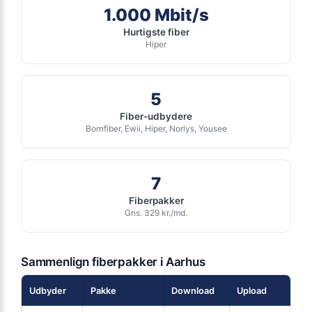
Inkl gratis oprettelse
1.000 Mbit/s
Inkl router
ANNONCE
Hurtigste fiber
Hiper
FIBER
219
i
kr. pr. md.
5
SPAR 100 KR/MD I 6 MDR
6 MDR. BINDING
Fiber-udbydere
Bornfiber, Ewii, Hiper, Norlys, Yousee
Fiber 1000 Basis
1.000
Mbit/s Download
▼
7
1.000
Mbit/s Upload
▲
Fiberpakker
Gns. 329 kr./md.
1.314 kr.
Pris 6 mdr.
Detaljer
▸
Sammenlign fiberpakker i Aarhus
99 kr. oprettelse
Udbyder
Pakke
Download
Upload
Pr
Inkl. router
Se tilbud hos Norlys →