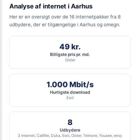
Ingen binding
Analyse af internet i Aarhus
Se tilbud hos Ewii →
Gratis oprettelse
Her er en oversigt over de 16 internetpakker fra 8
ANNONCE
udbydere, der er tilgængelige i Aarhus og omegn.
FIBER
399
49 kr.
kr. pr. md.
Billigste pris pr. md.
Oister
INGEN BINDING
Fiber 1000/1000
1.000 Mbit/s
1.000
Mbit/s Download
▼
Hurtigste download
1.000
Mbit/s Upload
▲
Ewii
2.394 kr.
Pris 6 mdr.
8
Detaljer
▸
Udbydere
0 kr. oprettelse
3 Internet, CallMe, Duka, Ewii, Oister, Telmore, Yousee, eesy