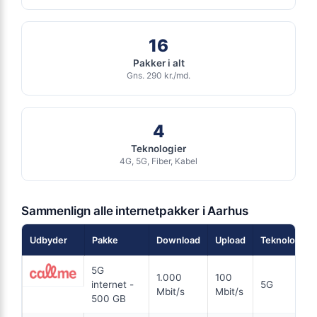
Ingen binding
Se tilbud hos Ewii →
Gratis oprettelse
ANNONCE
16
Pakker i alt
FIBER
Gns. 290 kr./md.
149
i
kr. pr. md.
4
FRA 149 KR/MD FØRSTE 6 MDR
6 MDR. BINDING
Teknologier
Fiber 500/500
4G, 5G, Fiber, Kabel
500
Mbit/s Download
▼
500
Mbit/s Upload
▲
Sammenlign alle internetpakker i Aarhus
Udbyder
Pakke
Download
Upload
Teknologi
894 kr.
Pris 6 mdr.
5G
1.000
100
Detaljer
▸
internet -
5G
Mbit/s
Mbit/s
500 GB
0 kr. oprettelse
En fremtidssikret forbindelse