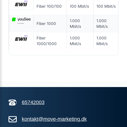
16
ANNONCE
Fiber 100/100
100 Mbit/s
100 Mbit/s
kr.
5G
1.000
1.000
99
Fiber 1000
Mbit/s
Mbit/s
kr.
199
i
kr. pr. md.
Fiber
1.000
1.000
39
SPAR 100 KR/MD I 6 MDR
6 MDR. BINDING
1000/1000
Mbit/s
Mbit/s
5G
700
Mbit/s Download
▼
100
Mbit/s Upload
▲
1.284 kr.
Pris 6 mdr.
65742003
Detaljer
▸
99 kr. oprettelse
Inkl. router
kontakt@move-marketing.dk
Se tilbud hos Norlys →