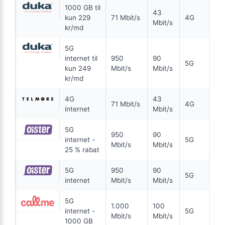
Se tilbud hos Bornfiber →
1000 GB til
Wifi 6
43
kun 229
71 Mbit/s
4G
Mbit/s
ANNONCE
kr/md
5G
FIBER
internet til
950
90
5G
149
kun 249
Mbit/s
Mbit/s
i
kr. pr. md.
kr/md
FRA 149 KR/MD I 6 MDR
6 MDR. BINDING
4G
43
71 Mbit/s
4G
internet
Mbit/s
Fiber 1000/1000
5G
1.000
Mbit/s Download
▼
950
90
internet -
5G
1.000
Mbit/s Upload
▲
Mbit/s
Mbit/s
25 % rabat
5G
950
90
5G
894 kr.
Pris 6 mdr.
internet
Mbit/s
Mbit/s
Detaljer
▸
5G
1.000
100
0 kr. oprettelse
internet -
5G
Mbit/s
Mbit/s
1000 GB
Garanteret 900/900