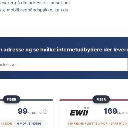
 leverer på din adresse. Uanset om
ligste mobilbredbåndspakke, kan du
in adresse og se hvilke internetudbydere der levere
FIBER
FIBER
99
169
i
kr. pr. md.
kr. pr. 
 I 6 MDR
6 MDR. BINDING
169 KR/MD FØRSTE 3 MDR - SPAR 510 