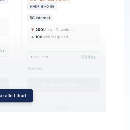
6 MDR. BINDING
5G internet
200
Mbit/s Download
▼
100
Mbit/s Upload
▲
kr.
1.194 kr.
Pris 6 mdr.
Detaljer
▸
0 kr. oprettelse
Inkl. trådløs router
Se tilbud hos Hiper →
e alle tilbud
ANNONCE
5G
199
i
i
md.
kr. pr. md.