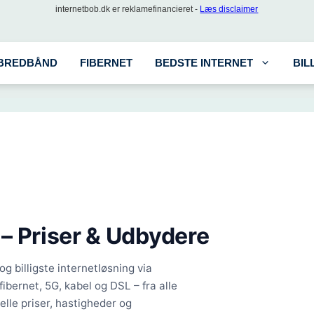
internetbob.dk er reklamefinancieret -
Læs disclaimer
BREDBÅND
FIBERNET
BEDSTE INTERNET
BIL
– Priser & Udbydere
g billigste internetløsning via
fibernet, 5G, kabel og DSL – fra alle
lle priser, hastigheder og