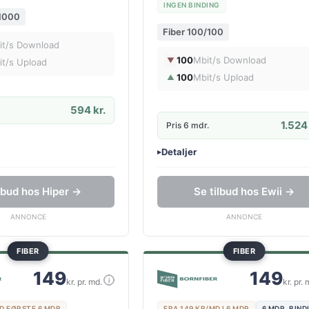
INGEN BINDING
/1000
Fiber 100/100
it/s Download
100
Mbit/s Download
▼
it/s Upload
100
Mbit/s Upload
▲
594 kr.
1.524 
Pris 6 mdr.
Detaljer
▸
lse
0 kr. oprettelse
router
Ingen binding
ilbud hos Hiper →
Se tilbud hos Ewii →
Gratis oprettelse
ANNONCE
ANNONCE
FIBER
FIBER
149
149
i
kr. pr. md.
kr. pr. 
D FØRSTE 6 MDR
FRA 149 KR/MD I 6 MDR
6 MDR. BIND