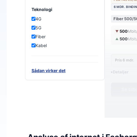
6 MDR. BINDI
Teknologi
Fiber 500/
4G
5G
500
Mbit
▼
Fiber
500
Mbit
▲
Kabel
Pris 6 mdr.
Sådan virker det
Detaljer
▸
0 kr. oprette
En fremtidssi
Se til
Wifi 6