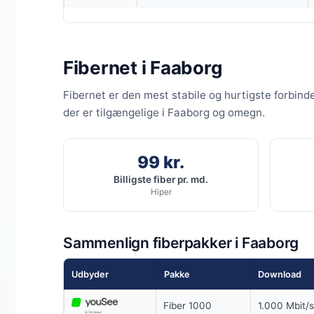
6 MDR. BINDI
Coax 1000/
Fibernet i Faaborg
1.000
Mb
▼
Fibernet er den mest stabile og hurtigste forbind
100
Mbit
▲
der er tilgængelige i Faaborg og omegn.
Pris 6 mdr.
99 kr.
Billigste fiber pr. md.
Detaljer
▸
Hiper
299 kr. opret
Forsendelse 
Bedste wifi
Se ti
Sammenlign fiberpakker i Faaborg
Udbyder
Pakke
Download
Fiber 1000
1.000 Mbit/s