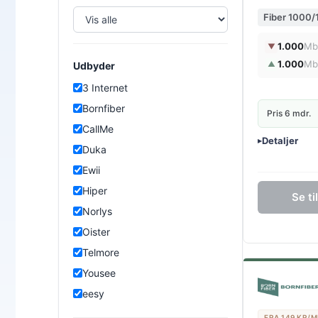
Fiber 1000
1.000
Mb
▼
1.000
Mb
▲
Udbyder
3 Internet
Bornfiber
Pris 6 mdr.
CallMe
Detaljer
▸
Duka
0 kr. oprette
Ewii
Inkl. trådløs 
Hiper
Se t
Norlys
Oister
Telmore
Yousee
eesy
FRA 149 KR/M