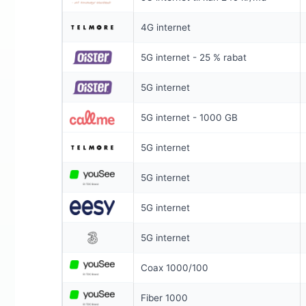
SPAR 100 KR/
4G internet
6 MDR. BINDI
5G internet - 25 % rabat
Coax 1000/
5G internet
1.000
Mb
▼
1.000
Mb
▲
5G internet - 1000 GB
5G internet
Pris 6 mdr.
5G internet
Detaljer
▸
99 kr. oprett
5G internet
Inkl. router
Se ti
5G internet
Coax 1000/100
Fiber 1000