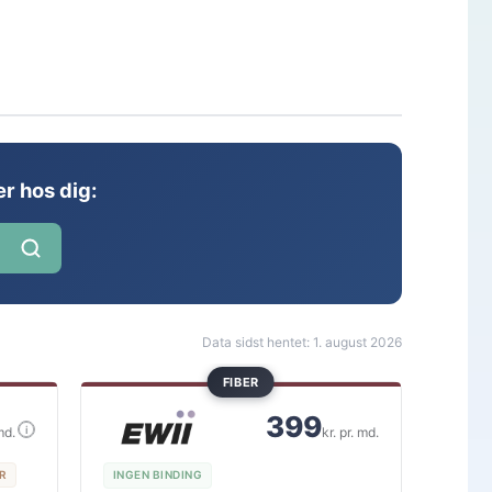
r hos dig:
Data sidst hentet: 1. august 2026
FIBER
399
i
md.
kr. pr. md.
KR
INGEN BINDING