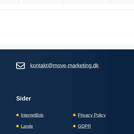
194
49
i
kr. pr. md.
kr. pr. 
6 MDR
6 MDR. BINDING
49 KR./MD FØRSTE 3 MDR
6 MDR. BINDING
- 25 % rabat
5G internet
/s Download
950
Mbit/s Download
▼
s Upload
90
Mbit/s Upload
▲
kontakt@move-marketing.dk
1.164 kr.
984 
Pris 6 mdr.
Detaljer
▸
lse
0 kr. oprettelse
ordelsklubben OiSTER+
Sider
Adgang til fordelsklubben OiSTER
lbud hos Oister →
Se tilbud hos Oister →
Fri data
outer
InternetBob
Privacy Policy
Inkl. gratis router
ANNONCE
ANNONCE
Lande
GDPR
5G
5G