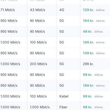
MD I 6 MDR
FRA 99 KR/MD I 6 MDR
6 MDR. BINDI
71 Mbit/s
43 Mbit/s
4G
129 kr.
249 kr.
NG
Fiber 1000
950 Mbit/s
90 Mbit/s
5G
194 kr.
259 kr.
1000
1.000
Mbit/s Download
▼
950 Mbit/s
90 Mbit/s
5G
49 kr.
279 kr.
it/s Download
1.000
Mbit/s Upload
▲
it/s Upload
1.000 Mbit/s
100 Mbit/s
5G
189 kr.
279 kr.
594 
Pris 6 mdr.
950 Mbit/s
90 Mbit/s
5G
149 kr.
299 kr.
1.293 kr.
Detaljer
▸
1.000 Mbit/s
200 Mbit/s
5G
299 kr.
299 kr. oprettelse
else
Forsendelse 99 kr.
950 Mbit/s
90 Mbit/s
5G
99 kr.
299 kr.
Homebox - trådløst modem med
lbud hos Norlys →
Se tilbud hos Yousee →
indbygget router
950 Mbit/s
90 Mbit/s
5G
199 kr.
299 kr.
ANNONCE
ANNONCE
1.000 Mbit/s
100 Mbit/s
Kabel
99 kr.
299 kr.
KABEL
5G
1.000 Mbit/s
1.000 Mbit/s
Fiber
99 kr.
379 kr.