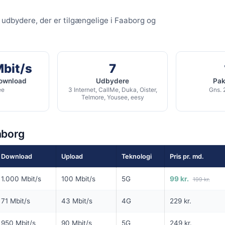
G
SPAR 100 KR/MD I 6 MDR
7 udbydere, der er tilgængelige i Faaborg og
6 MDR. BINDING
500
Fiber 1000 Basis
it/s Download
1.000
Mbit/s Download
▼
/s Upload
Mbit/s
7
1.000
Mbit/s Upload
▲
download
Udbydere
Pakk
ee
3 Internet, CallMe, Duka, Oister,
Gns. 
1.794 kr.
Telmore, Yousee, eesy
1.314 
Pris 6 mdr.
Detaljer
▸
lse
aborg
99 kr. oprettelse
g
Inkl. router
rettelse
ilbud hos Ewii →
Se tilbud hos Norlys →
Download
Upload
Teknologi
Pris pr. md.
ANNONCE
ANNONCE
1.000 Mbit/s
100 Mbit/s
5G
99 kr.
199 kr.
KABEL
FIBER
71 Mbit/s
43 Mbit/s
4G
229 kr.
199
99
i
kr. pr. md.
kr. pr. 
950 Mbit/s
90 Mbit/s
5G
249 kr.