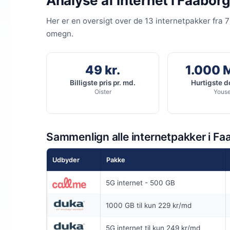
Analyse af internet i Faaborg
INGEN BINDIN
Her er en oversigt over de 13 internetpakker fra 
Coax 1000/
omegn.
1.000
Mb
▼
500
Mbit
▲
49 kr.
1.000 
Billigste pris pr. md.
Hurtigste 
Oister
Yous
Pris 6 mdr.
Detaljer
▸
0 kr. oprette
Sammenlign alle internetpakker i Fa
Ingen bindin
Inkl gratis op
Se t
Udbyder
Pakke
Inkl router
5G internet - 500 GB
1000 GB til kun 229 kr/md
5G internet til kun 249 kr/md