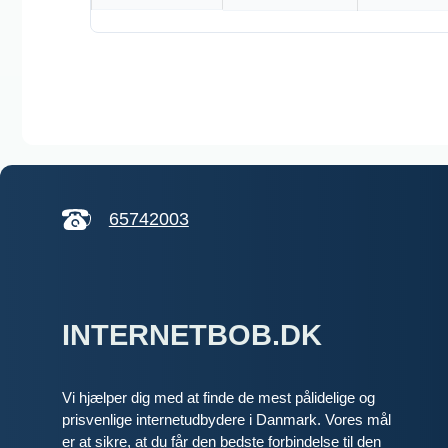
25 % RABAT I 
5G internet 
950
Mbit
▼
90
Mbit/
▲
65742003
Pris 6 mdr.
Detaljer
▸
0 kr. oprette
Adgang til f
INTERNETBOB.DK
Fri data
Se ti
Inkl. gratis r
Vi hjælper dig med at finde de mest pålidelige og
prisvenlige internetudbydere i Danmark. Vores mål
er at sikre, at du får den bedste forbindelse til den