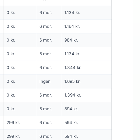
NG
1. MÅNED TIL 0 KR
INGEN BINDING
0 kr.
6 mdr.
1.134 kr.
5G internet
0 kr.
6 mdr.
1.164 kr.
1.000
Mbit/s Download
▼
0 kr.
6 mdr.
984 kr.
200
Mbit/s Upload
▲
0 kr.
6 mdr.
1.134 kr.
kr.
1.695 kr.
Pris 6 mdr.
0 kr.
6 mdr.
1.344 kr.
Detaljer
▸
0 kr.
Ingen
1.695 kr.
0 kr. oprettelse
5G lånerouter
0 kr.
6 mdr.
1.394 kr.
Se tilbud hos Yousee →
0 kr.
6 mdr.
894 kr.
ANNONCE
299 kr.
6 mdr.
594 kr.
5G
299 kr.
6 mdr.
594 kr.