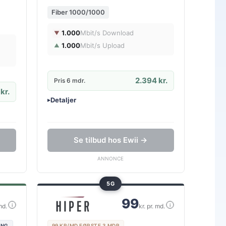
Fiber 1000/1000
1.000
Mbit/s Download
▼
1.000
Mbit/s Upload
▲
2.394 kr.
Pris 6 mdr.
kr.
Detaljer
▸
0 kr. oprettelse
Ingen binding
Gratis oprettelse
Se tilbud hos Ewii →
ANNONCE
5G
99
i
i
md.
kr. pr. md.
ING
99 KR/MD FØRSTE 3 MDR