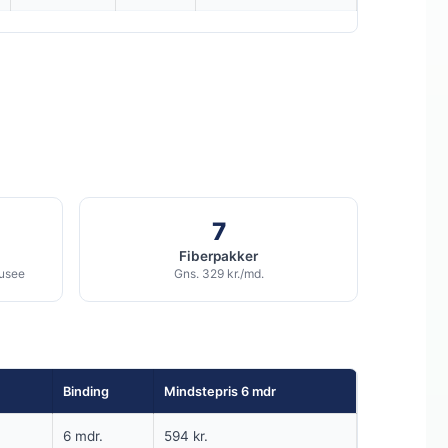
249
i
md.
kr. pr. md.
INGEN BINDING
5G internet til kun 249 kr/md
950
Mbit/s Download
▼
90
Mbit/s Upload
▲
1.494 kr.
Pris 6 mdr.
7
kr.
Fiberpakker
Detaljer
▸
ousee
Gns. 329 kr./md.
0 kr. oprettelse
5G netværk
Fri data
Se tilbud hos Duka →
ANNONCE
Binding
Mindstepris 6 mdr
5G
6 mdr.
594 kr.