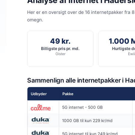
Analyse af internet i Haders
INGEN BINDIN
Her er en oversigt over de 16 internetpakker fra 8
Coax 1000/
omegn.
1.000
Mb
▼
500
Mbit
▲
49 kr.
1.000 
Billigste pris pr. md.
Hurtigste 
Oister
Ewii
Pris 6 mdr.
Detaljer
▸
0 kr. oprette
Sammenlign alle internetpakker i Ha
Ingen bindin
Inkl gratis op
Se t
Udbyder
Pakke
Inkl router
5G internet - 500 GB
1000 GB til kun 229 kr/md
5G internet til kun 249 kr/md