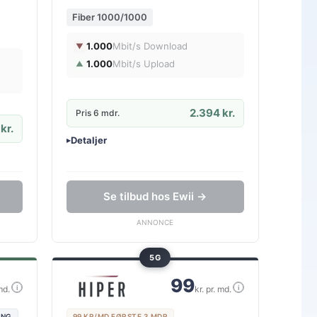
Fiber 1000/1000
1.000
Mbit/s Download
▼
1.000
Mbit/s Upload
▲
2.394 kr.
Pris 6 mdr.
kr.
Detaljer
▸
0 kr. oprettelse
Ingen binding
Gratis oprettelse
Se tilbud hos Ewii →
ANNONCE
5G
99
i
i
md.
kr. pr. md.
ING
99 KR/MD FØRSTE 3 MDR