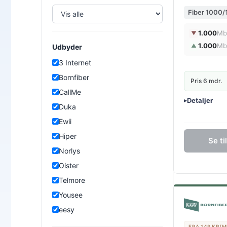
Fiber 1000
1.000
Mb
▼
1.000
Mb
▲
Udbyder
3 Internet
Bornfiber
Pris 6 mdr.
CallMe
Detaljer
▸
Duka
0 kr. oprette
Ewii
Inkl. trådløs 
Hiper
Se t
Norlys
Oister
Telmore
Yousee
eesy
FRA 149 KR/M