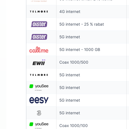
SPAR 100 KR/
4G internet
6 MDR. BINDI
5G internet - 25 % rabat
Coax 1000/
5G internet
1.000
Mb
▼
1.000
Mb
▲
5G internet - 1000 GB
Coax 1000/500
Pris 6 mdr.
5G internet
Detaljer
▸
99 kr. oprett
5G internet
Inkl. router
Se ti
5G internet
5G internet
Coax 1000/100