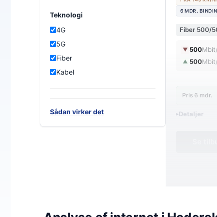
6 MDR. BINDI
Teknologi
Fiber 500/
4G
5G
500
Mbit
▼
Fiber
500
Mbit
▲
Kabel
Pris 6 mdr.
Sådan virker det
Detaljer
▸
0 kr. oprette
En fremtidssi
Se til
Wifi 6