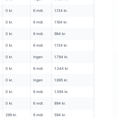
NG
1. MÅNED TIL 0 KR
INGEN BINDING
0 kr.
6 mdr.
1.134 kr.
5G internet
0 kr.
6 mdr.
1.164 kr.
1.000
Mbit/s Download
▼
0 kr.
6 mdr.
984 kr.
200
Mbit/s Upload
▲
0 kr.
6 mdr.
1.134 kr.
kr.
1.695 kr.
Pris 6 mdr.
0 kr.
Ingen
1.794 kr.
Detaljer
▸
0 kr.
6 mdr.
1.344 kr.
0 kr. oprettelse
5G lånerouter
0 kr.
Ingen
1.695 kr.
Se tilbud hos Yousee →
0 kr.
6 mdr.
1.394 kr.
ANNONCE
0 kr.
6 mdr.
894 kr.
5G
299 kr.
6 mdr.
594 kr.