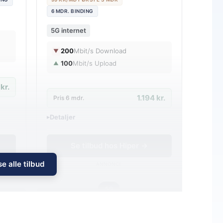
6 MDR. BINDING
5G internet
200
Mbit/s Download
▼
100
Mbit/s Upload
▲
kr.
1.194 kr.
Pris 6 mdr.
Detaljer
▸
0 kr. oprettelse
Inkl. trådløs router
Se tilbud hos Hiper →
e alle tilbud
ANNONCE
5G
199
i
i
md.
kr. pr. md.