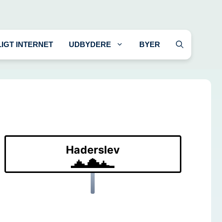
LIGT INTERNET
UDBYDERE
BYER
Haderslev