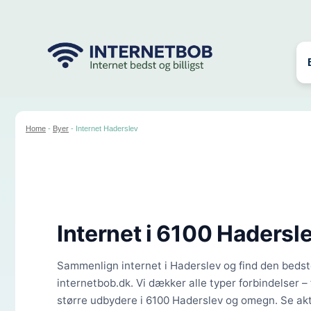
Hop
til
indhold
Home
-
Byer
-
Internet Haderslev
Internet i
6100 Hadersl
Sammenlign internet i Haderslev og find den bedste
internetbob.dk. Vi dækker alle typer forbindelser – 
større udbydere i 6100 Haderslev og omegn. Se akt