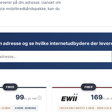
 leverer på din adresse. Uanset om
ligste mobilbredbåndspakke, kan du
in adresse og se hvilke internetudbydere der levere
FIBER
FIBER
99
169
i
kr. pr. md.
kr. pr. 
 I 6 MDR
6 MDR. BINDING
169 KR/MD FØRSTE 3 MDR - SPAR 510 