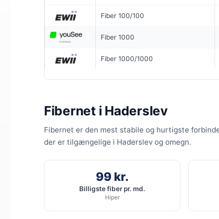
Fiber 100/100
6 MDR. BINDI
Fiber 1000
Coax 1000/
Fiber 1000/1000
1.000
Mb
▼
100
Mbit
▲
Fibernet i Haderslev
Pris 6 mdr.
Detaljer
▸
Fibernet er den mest stabile og hurtigste forbind
299 kr. opret
der er tilgængelige i Haderslev og omegn.
Forsendelse 
Bedste wifi
Se ti
99 kr.
Billigste fiber pr. md.
Hiper