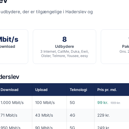
lev
G
SPAR 100 KR/MD I 6 MDR
 udbydere, der er tilgængelige i Haderslev og
6 MDR. BINDING
500
Fiber 1000 Basis
it/s Download
1.000
Mbit/s Download
▼
/s Upload
Mbit/s
8
1.000
Mbit/s Upload
▲
download
Udbydere
Pakk
3 Internet, CallMe, Duka, Ewii,
Gns. 
1.794 kr.
Oister, Telmore, Yousee, eesy
1.314 
Pris 6 mdr.
Detaljer
▸
lse
derslev
99 kr. oprettelse
g
Inkl. router
rettelse
ilbud hos Ewii →
Se tilbud hos Norlys →
Download
Upload
Teknologi
Pris pr. md.
ANNONCE
ANNONCE
1.000 Mbit/s
100 Mbit/s
5G
99 kr.
199 kr.
KABEL
FIBER
71 Mbit/s
43 Mbit/s
4G
229 kr.
199
99
i
kr. pr. md.
kr. pr. 
950 Mbit/s
90 Mbit/s
5G
249 kr.