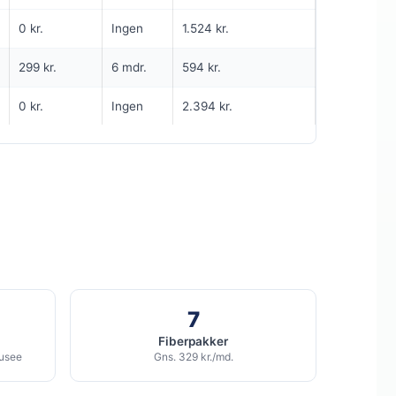
249
i
md.
kr. pr. md.
0 kr.
Ingen
1.524 kr.
INGEN BINDING
299 kr.
6 mdr.
594 kr.
5G internet til kun 249 kr/md
0 kr.
Ingen
2.394 kr.
950
Mbit/s Download
▼
90
Mbit/s Upload
▲
1.494 kr.
Pris 6 mdr.
kr.
Detaljer
▸
0 kr. oprettelse
5G netværk
Fri data
Se tilbud hos Duka →
7
ANNONCE
Fiberpakker
ousee
Gns. 329 kr./md.
5G