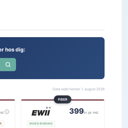
r hos dig:
Data sidst hentet: 1. august 2026
FIBER
399
i
md.
kr. pr. md.
KR
INGEN BINDING