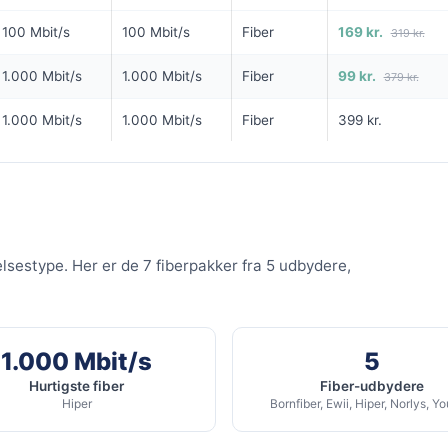
99
99
i
kr. pr. md.
kr. pr. 
100 Mbit/s
100 Mbit/s
Fiber
169 kr.
319 kr.
NG
99 KR/MD FØRSTE 3 MDR
6 MDR. BINDING
1.000 Mbit/s
1.000 Mbit/s
Fiber
99 kr.
379 kr.
100
5G internet - 500 GB
1.000 Mbit/s
1.000 Mbit/s
Fiber
399 kr.
it/s Download
1.000
Mbit/s Download
▼
/s Upload
100
Mbit/s Upload
▲
594 kr.
894 
Pris 6 mdr.
elsestype. Her er de 7 fiberpakker fra 5 udbydere,
Detaljer
▸
telse
0 kr. oprettelse
99 kr.
Online på 5 min
 modem
lbud hos Yousee →
Se tilbud hos CallMe →
Inklusiv gratis lånerouter
1.000 Mbit/s
5
Nem installation uden kabler
ANNONCE
ANNONCE
Hurtigste fiber
Fiber-udbydere
Hiper
Bornfiber, Ewii, Hiper, Norlys, Y
5G
5G