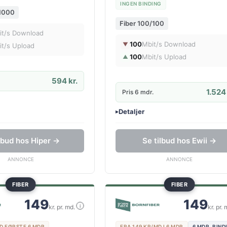
INGEN BINDING
/1000
Fiber 100/100
it/s Download
100
Mbit/s Download
▼
it/s Upload
100
Mbit/s Upload
▲
594 kr.
1.524 
Pris 6 mdr.
Detaljer
▸
lse
0 kr. oprettelse
router
Ingen binding
ilbud hos Hiper →
Se tilbud hos Ewii →
Gratis oprettelse
ANNONCE
ANNONCE
FIBER
FIBER
149
149
i
kr. pr. md.
kr. pr. 
D FØRSTE 6 MDR
FRA 149 KR/MD I 6 MDR
6 MDR. BIND