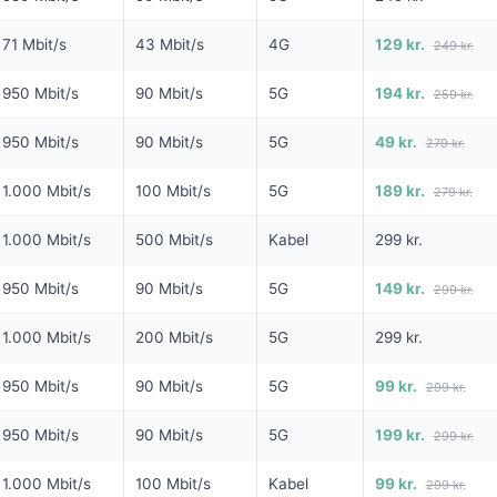
MD I 6 MDR
FRA 99 KR/MD I 6 MDR
6 MDR. BINDI
71 Mbit/s
43 Mbit/s
4G
129 kr.
249 kr.
NG
Fiber 1000
950 Mbit/s
90 Mbit/s
5G
194 kr.
259 kr.
1000
1.000
Mbit/s Download
▼
950 Mbit/s
90 Mbit/s
5G
49 kr.
279 kr.
it/s Download
1.000
Mbit/s Upload
▲
it/s Upload
1.000 Mbit/s
100 Mbit/s
5G
189 kr.
279 kr.
594 
Pris 6 mdr.
1.000 Mbit/s
500 Mbit/s
Kabel
299 kr.
1.293 kr.
Detaljer
▸
950 Mbit/s
90 Mbit/s
5G
149 kr.
299 kr.
299 kr. oprettelse
else
Forsendelse 99 kr.
1.000 Mbit/s
200 Mbit/s
5G
299 kr.
Homebox - trådløst modem med
lbud hos Norlys →
Se tilbud hos Yousee →
indbygget router
950 Mbit/s
90 Mbit/s
5G
99 kr.
299 kr.
ANNONCE
ANNONCE
950 Mbit/s
90 Mbit/s
5G
199 kr.
299 kr.
KABEL
5G
1.000 Mbit/s
100 Mbit/s
Kabel
99 kr.
299 kr.