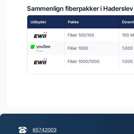
Sammenlign fiberpakker i Haderslev
25 % RABAT I 
Udbyder
Pakke
Downl
5G internet 
Fiber 100/100
100 M
950
Mbit
▼
Fiber 1000
1.000 
90
Mbit/
▲
Fiber 1000/1000
1.000 
Pris 6 mdr.
Detaljer
▸
0 kr. oprette
Adgang til f
Fri data
Se ti
Inkl. gratis r
65742003