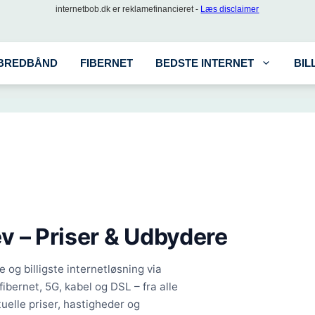
internetbob.dk er reklamefinancieret -
Læs disclaimer
BREDBÅND
FIBERNET
BEDSTE INTERNET
BIL
ev
– Priser & Udbydere
 og billigste internetløsning via
fibernet, 5G, kabel og DSL – fra alle
uelle priser, hastigheder og