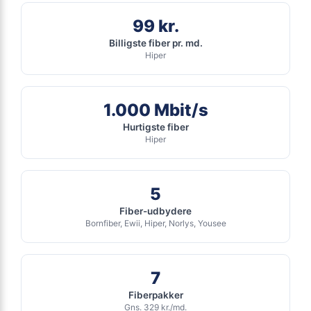
Inkl gratis oprettelse
Inkl router
ANNONCE
99 kr.
Billigste fiber pr. md.
FIBER
Hiper
219
i
kr. pr. md.
1.000 Mbit/s
SPAR 100 KR/MD I 6 MDR
6 MDR. BINDING
Hurtigste fiber
Fiber 1000 Basis
Hiper
1.000
Mbit/s Download
▼
1.000
Mbit/s Upload
▲
5
Fiber-udbydere
Bornfiber, Ewii, Hiper, Norlys, Yousee
1.314 kr.
Pris 6 mdr.
Detaljer
▸
7
99 kr. oprettelse
Inkl. router
Fiberpakker
Se tilbud hos Norlys →
Gns. 329 kr./md.