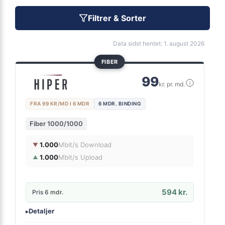
Filtrer & Sorter
Data sidst hentet: 1. august 2026
FIBER
99
i
kr. pr. md.
FRA 99 KR/MD I 6 MDR
6 MDR. BINDING
Fiber 1000/1000
1.000
Mbit/s Download
▼
1.000
Mbit/s Upload
▲
594 kr.
Pris 6 mdr.
Detaljer
▸
0 kr. oprettelse