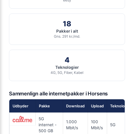
eesy
Ingen binding
Se tilbud hos Ewii →
Gratis oprettelse
ANNONCE
18
FIBER
Pakker i alt
Gns. 291 kr./md.
149
i
kr. pr. md.
FRA 149 KR/MD FØRSTE 6 MDR
6 MDR. BINDING
4
Teknologier
Fiber 500/500
4G, 5G, Fiber, Kabel
500
Mbit/s Download
▼
500
Mbit/s Upload
▲
Sammenlign alle internetpakker i Horsens
Udbyder
Pakke
Download
Upload
Teknologi
894 kr.
Pris 6 mdr.
5G
Detaljer
▸
1.000
100
internet -
5G
0 kr. oprettelse
Mbit/s
Mbit/s
500 GB
En fremtidssikret forbindelse