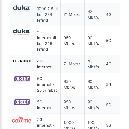
Se tilbud hos Bornfiber →
Wifi 6
1000 GB til
43
ANNONCE
kun 229
71 Mbit/s
4G
Mbit/s
kr/md
FIBER
5G
149
internet til
950
90
i
5G
kr. pr. md.
kun 249
Mbit/s
Mbit/s
kr/md
FRA 149 KR/MD I 6 MDR
6 MDR. BINDING
4G
43
Fiber 1000/1000
71 Mbit/s
4G
internet
Mbit/s
1.000
Mbit/s Download
▼
5G
950
90
1.000
Mbit/s Upload
▲
internet -
5G
Mbit/s
Mbit/s
25 % rabat
894 kr.
5G
950
90
Pris 6 mdr.
5G
internet
Mbit/s
Mbit/s
Detaljer
▸
5G
0 kr. oprettelse
1.000
100
internet -
5G
Garanteret 900/900
Mbit/s
Mbit/s