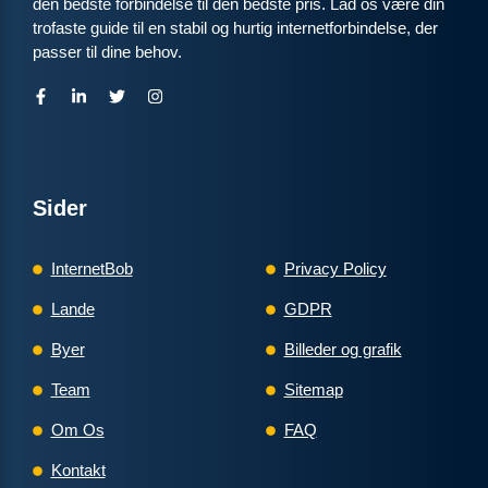
den bedste forbindelse til den bedste pris. Lad os være din
ANNONCE
trofaste guide til en stabil og hurtig internetforbindelse, der
passer til dine behov.
FIBER
99
i
kr. pr. md.
FRA 99 KR/MD I 6 MDR
6 MDR. BINDING
Fiber 1000
Sider
1.000
Mbit/s Download
▼
1.000
Mbit/s Upload
InternetBob
Privacy Policy
▲
Lande
GDPR
594 kr.
Pris 6 mdr.
Byer
Billeder og grafik
Detaljer
▸
Team
Sitemap
299 kr. oprettelse
Om Os
FAQ
Forsendelse 99 kr.
Se tilbud hos Yousee →
Homebox - trådløst modem med indbygget router
Kontakt
ANNONCE