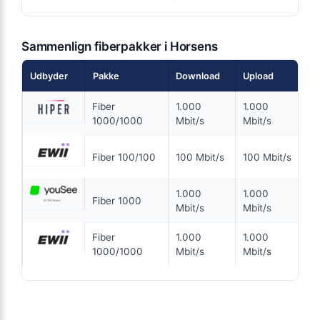
ANNONCE
Sammenlign fiberpakker i Horsens
5G
199
Udbyder
Pakke
Download
Upload
Pr
i
kr. pr. md.
Fiber
1.000
1.000
99
SPAR 100 KR/MD I 6 MDR
6 MDR. BINDING
1000/1000
Mbit/s
Mbit/s
kr.
5G
16
Fiber 100/100
100 Mbit/s
100 Mbit/s
kr.
700
Mbit/s Download
▼
100
Mbit/s Upload
▲
1.000
1.000
99
Fiber 1000
Mbit/s
Mbit/s
kr.
1.284 kr.
Pris 6 mdr.
Fiber
1.000
1.000
39
1000/1000
Mbit/s
Mbit/s
Detaljer
▸
99 kr. oprettelse
Inkl. router
Se tilbud hos Norlys →