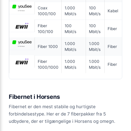
Coax
1.000
100
ANNONCE
Kabel
1000/100
Mbit/s
Mbit/s
KABEL
Fiber
100
100
Fiber
100/100
Mbit/s
Mbit/s
299
kr. pr. md.
1.000
1.000
Fiber 1000
Fiber
INGEN BINDING
Mbit/s
Mbit/s
Coax 1000/500
Fiber
1.000
1.000
Fiber
1000/1000
Mbit/s
Mbit/s
1.000
Mbit/s Download
▼
500
Mbit/s Upload
▲
Fibernet i Horsens
1.794 kr.
Pris 6 mdr.
Fibernet er den mest stabile og hurtigste
Detaljer
▸
forbindelsestype. Her er de 7 fiberpakker fra 5
0 kr. oprettelse
udbydere, der er tilgængelige i Horsens og omegn.
Ingen binding
Se tilbud hos Ewii →