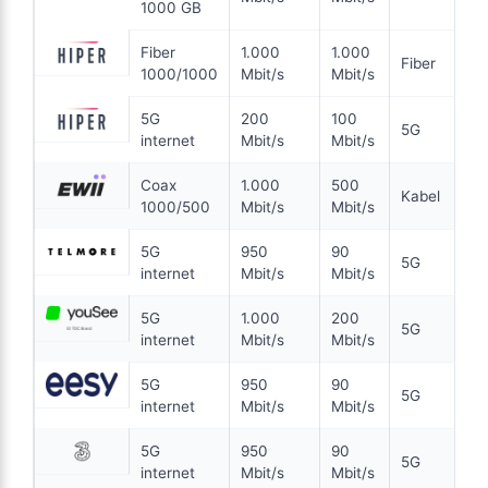
Se tilbud hos Bornfiber →
1000 GB
Wifi 6
En fremtidssikret forbindelse
ANNONCE
Fiber
1.000
1.000
Fiber
1000/1000
Mbit/s
Mbit/s
5G
5G
200
100
5G
99
internet
Mbit/s
Mbit/s
i
kr. pr. md.
Coax
1.000
500
99 KR/MD FØRSTE 3 MDR
6 MDR. BINDING
Kabel
1000/500
Mbit/s
Mbit/s
5G internet
5G
950
90
5G
internet
Mbit/s
Mbit/s
200
Mbit/s Download
▼
100
Mbit/s Upload
▲
5G
1.000
200
5G
internet
Mbit/s
Mbit/s
1.194 kr.
Pris 6 mdr.
5G
950
90
5G
internet
Mbit/s
Mbit/s
Detaljer
▸
0 kr. oprettelse
5G
950
90
5G
internet
Mbit/s
Mbit/s
Inkl. trådløs router
Se tilbud hos Hiper →