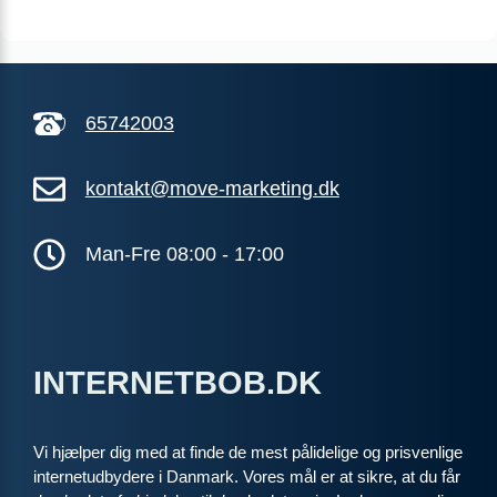
ANNONCE
KABEL
199
i
kr. pr. md.
65742003
SPAR 100 KR/MD I 6 MDR
6 MDR. BINDING
kontakt@move-marketing.dk
Coax 1000/1000
1.000
Mbit/s Download
Man-Fre 08:00 - 17:00
▼
1.000
Mbit/s Upload
▲
1.293 kr.
Pris 6 mdr.
INTERNETBOB.DK
Detaljer
▸
99 kr. oprettelse
Inkl. router
Vi hjælper dig med at finde de mest pålidelige og prisvenlige
Se tilbud hos Norlys →
internetudbydere i Danmark. Vores mål er at sikre, at du får