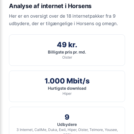
Ingen binding
Analyse af internet i Horsens
Se tilbud hos Ewii →
Gratis oprettelse
Her er en oversigt over de 18 internetpakker fra 9
ANNONCE
udbydere, der er tilgængelige i Horsens og omegn.
FIBER
399
49 kr.
kr. pr. md.
Billigste pris pr. md.
Oister
INGEN BINDING
Fiber 1000/1000
1.000 Mbit/s
1.000
Mbit/s Download
▼
Hurtigste download
1.000
Mbit/s Upload
▲
Hiper
2.394 kr.
Pris 6 mdr.
9
Detaljer
▸
Udbydere
0 kr. oprettelse
3 Internet, CallMe, Duka, Ewii, Hiper, Oister, Telmore, Yousee,