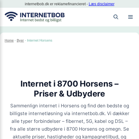
Hop
internetbob.dk er reklamefinancieret -
Læs disclaimer
til
M
indhold
Home
-
Byer
-
Internet Horsens
Internet i
8700 Horsens
–
Priser & Udbydere
Sammenlign internet i Horsens og find den bedste og
billigste internetløsning via internetbob.dk. Vi dækker
alle typer forbindelser – fibernet, 5G, kabel og DSL –
fra alle større udbydere i 8700 Horsens og omegn. Se
aktuelle priser, hastigheder og kampagnetilbud, og