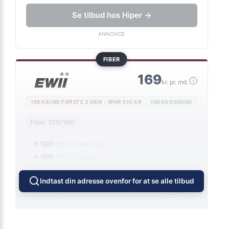
Inkl. trådløs router
Se tilbud hos Hiper →
ANNONCE
FIBER
169
i
kr. pr. md.
169 KR/MD FØRSTE 3 MDR - SPAR 510 KR
INGEN BINDING
Fiber 100/100
100
Mbit/s Download
▼
100
Mbit/s Upload
▲
Indtast din adresse ovenfor for at se alle tilbud
1.524 kr.
Pris 6 mdr.
Detaljer
▸
0 kr. oprettelse