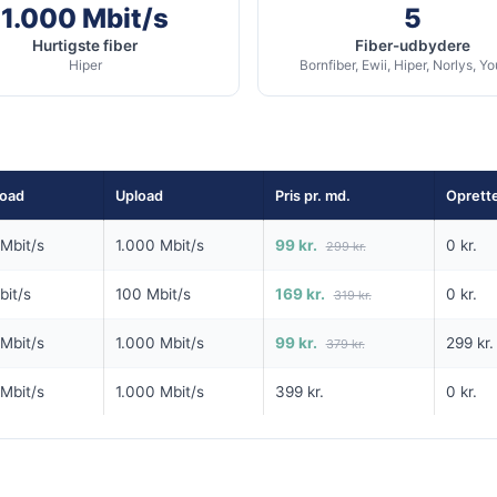
194
49
1.000 Mbit/s
5
i
kr. pr. md.
kr. pr. 
Hurtigste fiber
Fiber-udbydere
Hiper
Bornfiber, Ewii, Hiper, Norlys, Y
6 MDR
6 MDR. BINDING
49 KR./MD FØRSTE 3 MDR
6 MDR. BINDING
- 25 % rabat
5G internet
/s Download
950
Mbit/s Download
▼
s Upload
oad
Upload
Pris pr. md.
Oprett
90
Mbit/s Upload
▲
Mbit/s
1.000 Mbit/s
99 kr.
0 kr.
299 kr.
1.164 kr.
984 
Pris 6 mdr.
bit/s
100 Mbit/s
169 kr.
0 kr.
319 kr.
Detaljer
▸
lse
Mbit/s
1.000 Mbit/s
99 kr.
299 kr.
379 kr.
0 kr. oprettelse
ordelsklubben OiSTER+
Adgang til fordelsklubben OiSTER
lbud hos Oister →
Se tilbud hos Oister →
Mbit/s
1.000 Mbit/s
399 kr.
0 kr.
Fri data
outer
Inkl. gratis router
ANNONCE
ANNONCE
5G
5G