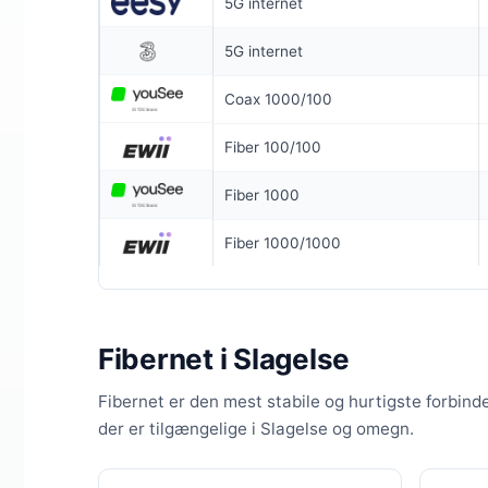
5G internet
6 MDR. BINDI
5G internet
Coax 1000/
Coax 1000/100
1.000
Mb
▼
Fiber 100/100
100
Mbit
▲
Fiber 1000
Pris 6 mdr.
Fiber 1000/1000
Detaljer
▸
299 kr. opret
Forsendelse 
Fibernet i Slagelse
Bedste wifi
Se ti
Fibernet er den mest stabile og hurtigste forbind
der er tilgængelige i Slagelse og omegn.