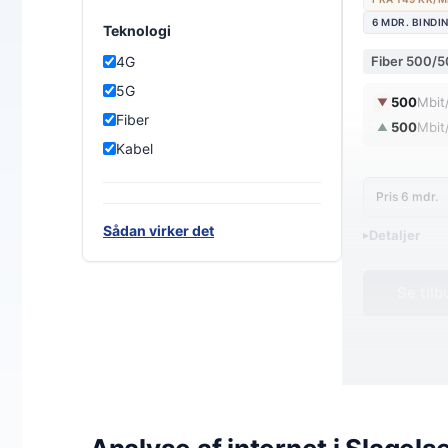
6 MDR. BINDI
Teknologi
Fiber 500/
4G
5G
500
Mbit
▼
Fiber
500
Mbit
▲
Kabel
Pris 6 mdr.
Sådan virker det
Detaljer
▸
0 kr. oprette
En fremtidssi
Se til
Wifi 6