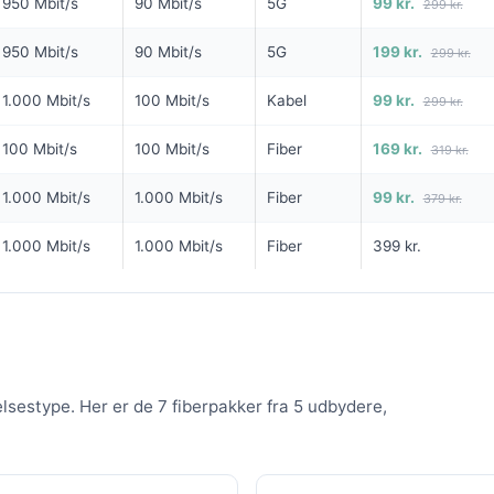
99
99
950 Mbit/s
90 Mbit/s
5G
99 kr.
299 kr.
i
kr. pr. md.
kr. pr. 
NG
99 KR/MD FØRSTE 3 MDR
950 Mbit/s
90 Mbit/s
5G
199 kr.
299 kr.
6 MDR. BINDING
100
1.000 Mbit/s
100 Mbit/s
Kabel
99 kr.
299 kr.
5G internet - 500 GB
it/s Download
100 Mbit/s
100 Mbit/s
Fiber
169 kr.
319 kr.
1.000
Mbit/s Download
▼
/s Upload
100
Mbit/s Upload
▲
1.000 Mbit/s
1.000 Mbit/s
Fiber
99 kr.
379 kr.
594 kr.
1.000 Mbit/s
1.000 Mbit/s
Fiber
399 kr.
894 
Pris 6 mdr.
Detaljer
▸
telse
0 kr. oprettelse
99 kr.
Online på 5 min
 modem
lbud hos Yousee →
Se tilbud hos CallMe →
Inklusiv gratis lånerouter
elsestype. Her er de 7 fiberpakker fra 5 udbydere,
Nem installation uden kabler
ANNONCE
ANNONCE
5G
5G