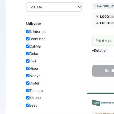
Fiber 1000
1.000
Mb
▼
1.000
Mb
▲
Udbyder
3 Internet
Bornfiber
Pris 6 mdr.
CallMe
Detaljer
▸
Duka
0 kr. oprette
Ewii
Inkl. trådløs 
Hiper
Se t
Norlys
Oister
Telmore
Yousee
eesy
FRA 149 KR/M