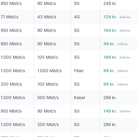
950 Mbit/s
90 Mbit/s
5G
249 kr.
MD I 6 MDR
FRA 99 KR/MD I 6 MDR
6 MDR. BINDI
NG
71 Mbit/s
43 Mbit/s
4G
129 kr.
249 kr.
Fiber 1000
1000
950 Mbit/s
90 Mbit/s
5G
194 kr.
259 kr.
1.000
Mbit/s Download
▼
it/s Download
1.000
Mbit/s Upload
▲
950 Mbit/s
90 Mbit/s
5G
49 kr.
279 kr.
it/s Upload
1.000 Mbit/s
100 Mbit/s
5G
189 kr.
279 kr.
594 
Pris 6 mdr.
1.293 kr.
1.000 Mbit/s
1.000 Mbit/s
Fiber
99 kr.
299 kr.
Detaljer
▸
299 kr. oprettelse
200 Mbit/s
100 Mbit/s
5G
99 kr.
299 kr.
else
Forsendelse 99 kr.
Homebox - trådløst modem med
1.000 Mbit/s
500 Mbit/s
Kabel
299 kr.
lbud hos Norlys →
Se tilbud hos Yousee →
indbygget router
ANNONCE
ANNONCE
950 Mbit/s
90 Mbit/s
5G
149 kr.
299 kr.
1.000 Mbit/s
200 Mbit/s
5G
299 kr.
KABEL
5G