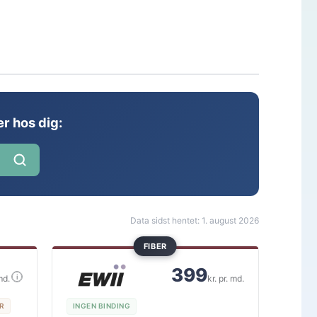
r hos dig:
Data sidst hentet: 1. august 2026
FIBER
399
i
md.
kr. pr. md.
KR
INGEN BINDING