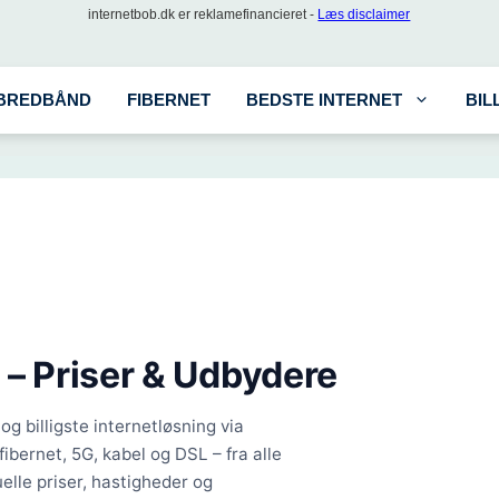
internetbob.dk er reklamefinancieret -
Læs disclaimer
BREDBÅND
FIBERNET
BEDSTE INTERNET
BIL
e
– Priser & Udbydere
g billigste internetløsning via
fibernet, 5G, kabel og DSL – fra alle
elle priser, hastigheder og