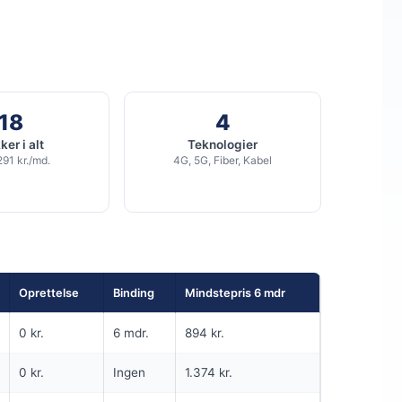
SPAR 100 KR/MD I 6 MDR
6 MDR. BINDING
5G
700
Mbit/s Download
▼
18
4
100
Mbit/s Upload
▲
er i alt
Teknologier
291 kr./md.
4G, 5G, Fiber, Kabel
kr.
1.284 kr.
Pris 6 mdr.
Detaljer
▸
99 kr. oprettelse
Inkl. router
Se tilbud hos Norlys →
Oprettelse
Binding
Mindstepris 6 mdr
ANNONCE
0 kr.
6 mdr.
894 kr.
5G
0 kr.
Ingen
1.374 kr.
299
i
md.
kr. pr. md.