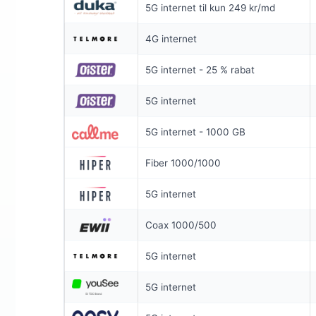
5G internet til kun 249 kr/md
SPAR 100 KR/
6 MDR. BINDI
4G internet
Coax 1000/
5G internet - 25 % rabat
1.000
Mb
▼
5G internet
1.000
Mb
▲
5G internet - 1000 GB
Pris 6 mdr.
Fiber 1000/1000
Detaljer
▸
5G internet
99 kr. oprett
Inkl. router
Coax 1000/500
Se ti
5G internet
5G internet