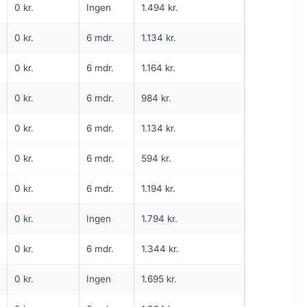
0 kr.
Ingen
1.494 kr.
NG
1. MÅNED TIL 0 KR
INGEN BINDING
0 kr.
6 mdr.
1.134 kr.
5G internet
0 kr.
6 mdr.
1.164 kr.
1.000
Mbit/s Download
▼
200
Mbit/s Upload
▲
0 kr.
6 mdr.
984 kr.
0 kr.
6 mdr.
1.134 kr.
kr.
1.695 kr.
Pris 6 mdr.
0 kr.
6 mdr.
594 kr.
Detaljer
▸
0 kr. oprettelse
0 kr.
6 mdr.
1.194 kr.
5G lånerouter
0 kr.
Ingen
1.794 kr.
Se tilbud hos Yousee →
ANNONCE
0 kr.
6 mdr.
1.344 kr.
0 kr.
Ingen
1.695 kr.
5G