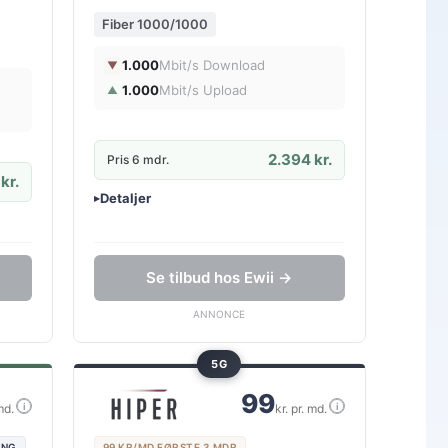
Fiber 1000/1000
1.000
Mbit/s Download
▼
1.000
Mbit/s Upload
▲
2.394 kr.
Pris 6 mdr.
kr.
Detaljer
▸
0 kr. oprettelse
Ingen binding
Gratis oprettelse
Se tilbud hos Ewii →
ANNONCE
5G
99
i
i
md.
kr. pr. md.
ING
99 KR/MD FØRSTE 3 MDR