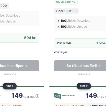
INGEN BINDING
/1000
Fiber 100/100
it/s Download
100
Mbit/s Download
▼
it/s Upload
100
Mbit/s Upload
▲
594 kr.
1.524 
Pris 6 mdr.
Detaljer
▸
lse
0 kr. oprettelse
router
Ingen binding
ilbud hos Hiper →
Se tilbud hos Ewii →
Gratis oprettelse
ANNONCE
ANNONCE
FIBER
FIBER
149
149
i
kr. pr. md.
kr. pr. 
D FØRSTE 6 MDR
FRA 149 KR/MD I 6 MDR
6 MDR. BIND