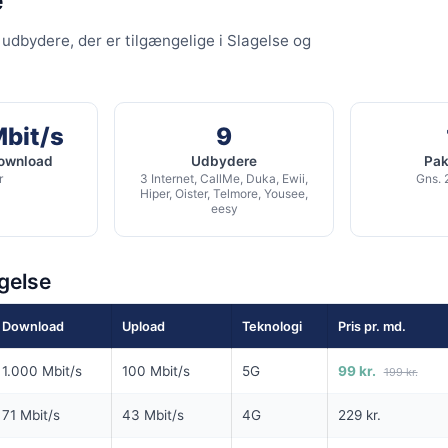
e
G
SPAR 100 KR/MD I 6 MDR
 udbydere, der er tilgængelige i Slagelse og
6 MDR. BINDING
500
Fiber 1000 Basis
it/s Download
1.000
Mbit/s Download
▼
/s Upload
Mbit/s
9
1.000
Mbit/s Upload
▲
download
Udbydere
Pakk
r
3 Internet, CallMe, Duka, Ewii,
Gns. 
1.794 kr.
Hiper, Oister, Telmore, Yousee,
eesy
1.314 
Pris 6 mdr.
Detaljer
▸
lse
99 kr. oprettelse
g
agelse
Inkl. router
rettelse
ilbud hos Ewii →
Se tilbud hos Norlys →
Download
Upload
Teknologi
Pris pr. md.
ANNONCE
ANNONCE
1.000 Mbit/s
100 Mbit/s
5G
99 kr.
199 kr.
KABEL
FIBER
71 Mbit/s
43 Mbit/s
4G
229 kr.
199
99
i
kr. pr. md.
kr. pr. 