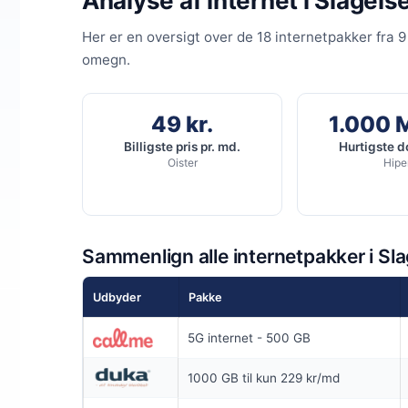
Analyse af internet i Slagels
INGEN BINDIN
Her er en oversigt over de 18 internetpakker fra 9
Coax 1000/
omegn.
1.000
Mb
▼
500
Mbit
▲
49 kr.
1.000 
Billigste pris pr. md.
Hurtigste 
Oister
Hipe
Pris 6 mdr.
Detaljer
▸
0 kr. oprette
Ingen bindin
Sammenlign alle internetpakker i Sl
Inkl gratis op
Se t
Inkl router
Udbyder
Pakke
5G internet - 500 GB
1000 GB til kun 229 kr/md