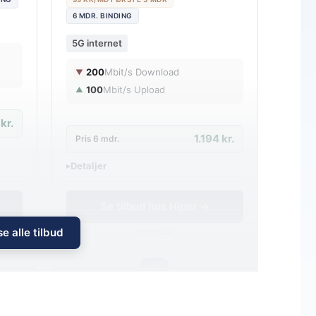
6 MDR. BINDING
5G internet
200
Mbit/s Download
▼
100
Mbit/s Upload
▲
kr.
1.194 kr.
Pris 6 mdr.
Detaljer
▸
0 kr. oprettelse
Inkl. trådløs router
Se tilbud hos Hiper →
e alle tilbud
ANNONCE
5G
199
i
i
md.
kr. pr. md.