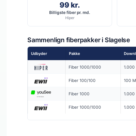
99 kr.
Billigste fiber pr. md.
Hiper
25 % RABAT I 
5G internet 
Sammenlign fiberpakker i Slagelse
950
Mbit
▼
90
Mbit/
▲
Udbyder
Pakke
Downl
Fiber 1000/1000
1.000 
Pris 6 mdr.
Fiber 100/100
100 M
Detaljer
▸
0 kr. oprette
Fiber 1000
1.000 
Adgang til f
Fri data
Se ti
Fiber 1000/1000
1.000 
Inkl. gratis r