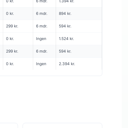
249
0 kr.
6 mdr.
1.394 kr.
i
md.
kr. pr. md.
INGEN BINDING
0 kr.
6 mdr.
894 kr.
5G internet til kun 249 kr/md
299 kr.
6 mdr.
594 kr.
950
Mbit/s Download
▼
0 kr.
Ingen
1.524 kr.
90
Mbit/s Upload
▲
299 kr.
6 mdr.
594 kr.
1.494 kr.
Pris 6 mdr.
0 kr.
Ingen
2.394 kr.
kr.
Detaljer
▸
0 kr. oprettelse
5G netværk
Fri data
Se tilbud hos Duka →
ANNONCE
5G