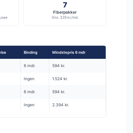
189
7
i
i
md.
kr. pr. md.
Fiberpakker
ousee
Gns. 329 kr./md.
189 KR/MD FØRSTE 6 MDR
6 MDR. BINDING
5G internet - 1000 GB
1.000
Mbit/s Download
▼
else
Binding
Mindstepris 6 mdr
100
Mbit/s Upload
▲
6 mdr.
594 kr.
kr.
1.134 kr.
Pris 6 mdr.
Ingen
1.524 kr.
Detaljer
▸
6 mdr.
594 kr.
0 kr. oprettelse
+
Online på 5 min
Se tilbud hos CallMe →
Ingen
2.394 kr.
Inklusiv gratis lånerouter
Nem installation uden kabler
ANNONCE
5G