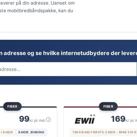
 leverer på din adresse. Uanset om
ligste mobilbredbåndspakke, kan du
in adresse og se hvilke internetudbydere der levere
FIBER
FIBER
99
169
i
kr. pr. md.
kr. pr. 
 I 6 MDR
6 MDR. BINDING
169 KR/MD FØRSTE 3 MDR - SPAR 510 