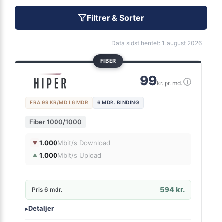
Filtrer & Sorter
Data sidst hentet: 1. august 2026
FIBER
99
i
kr. pr. md.
FRA 99 KR/MD I 6 MDR
6 MDR. BINDING
Fiber 1000/1000
1.000
Mbit/s Download
▼
1.000
Mbit/s Upload
▲
594 kr.
Pris 6 mdr.
Detaljer
▸
0 kr. oprettelse