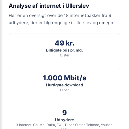
Ingen binding
Analyse af internet i Ullerslev
Se tilbud hos Ewii →
Gratis oprettelse
Her er en oversigt over de 18 internetpakker fra 9
ANNONCE
udbydere, der er tilgængelige i Ullerslev og omegn.
FIBER
399
49 kr.
kr. pr. md.
Billigste pris pr. md.
Oister
INGEN BINDING
Fiber 1000/1000
1.000 Mbit/s
1.000
Mbit/s Download
▼
Hurtigste download
1.000
Mbit/s Upload
▲
Hiper
2.394 kr.
Pris 6 mdr.
9
Detaljer
▸
Udbydere
0 kr. oprettelse
3 Internet, CallMe, Duka, Ewii, Hiper, Oister, Telmore, Yousee,