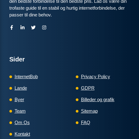
den bedste forbindelse til den bedste pris. Lad os være din
ANNONCE
trofaste guide til en stabil og hurtig internetforbindelse, der
passer til dine behov.
FIBER
99
i
kr. pr. md.
FRA 99 KR/MD I 6 MDR
6 MDR. BINDING
Fiber 1000
Sider
1.000
Mbit/s Download
▼
1.000
Mbit/s Upload
InternetBob
Privacy Policy
▲
Lande
GDPR
594 kr.
Pris 6 mdr.
Byer
Billeder og grafik
Detaljer
▸
Team
Sitemap
299 kr. oprettelse
Om Os
FAQ
Forsendelse 99 kr.
Se tilbud hos Yousee →
Homebox - trådløst modem med indbygget router
Kontakt
ANNONCE