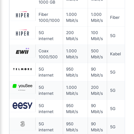
Se tilbud hos Bornfiber →
1000 GB
Wifi 6
En fremtidssikret forbindelse
ANNONCE
Fiber
1.000
1.000
Fiber
1000/1000
Mbit/s
Mbit/s
5G
5G
200
100
5G
99
internet
Mbit/s
Mbit/s
i
kr. pr. md.
Coax
1.000
500
99 KR/MD FØRSTE 3 MDR
6 MDR. BINDING
Kabel
1000/500
Mbit/s
Mbit/s
5G internet
5G
950
90
5G
internet
Mbit/s
Mbit/s
200
Mbit/s Download
▼
100
Mbit/s Upload
▲
5G
1.000
200
5G
internet
Mbit/s
Mbit/s
1.194 kr.
Pris 6 mdr.
5G
950
90
5G
internet
Mbit/s
Mbit/s
Detaljer
▸
0 kr. oprettelse
5G
950
90
5G
internet
Mbit/s
Mbit/s
Inkl. trådløs router
Se tilbud hos Hiper →