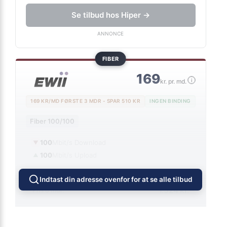
Inkl. trådløs router
Se tilbud hos Hiper →
ANNONCE
FIBER
169
i
kr. pr. md.
169 KR/MD FØRSTE 3 MDR - SPAR 510 KR
INGEN BINDING
Fiber 100/100
100
Mbit/s Download
▼
100
Mbit/s Upload
▲
Indtast din adresse ovenfor for at se alle tilbud
1.524 kr.
Pris 6 mdr.
Detaljer
▸
0 kr. oprettelse