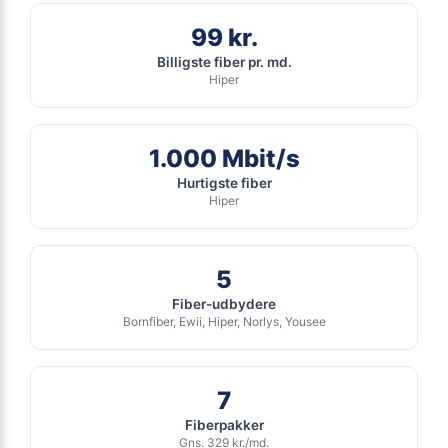
Inkl gratis oprettelse
Inkl router
ANNONCE
99 kr.
Billigste fiber pr. md.
FIBER
Hiper
219
i
kr. pr. md.
1.000 Mbit/s
SPAR 100 KR/MD I 6 MDR
6 MDR. BINDING
Hurtigste fiber
Fiber 1000 Basis
Hiper
1.000
Mbit/s Download
▼
1.000
Mbit/s Upload
▲
5
Fiber-udbydere
Bornfiber, Ewii, Hiper, Norlys, Yousee
1.314 kr.
Pris 6 mdr.
Detaljer
▸
7
99 kr. oprettelse
Inkl. router
Fiberpakker
Se tilbud hos Norlys →
Gns. 329 kr./md.