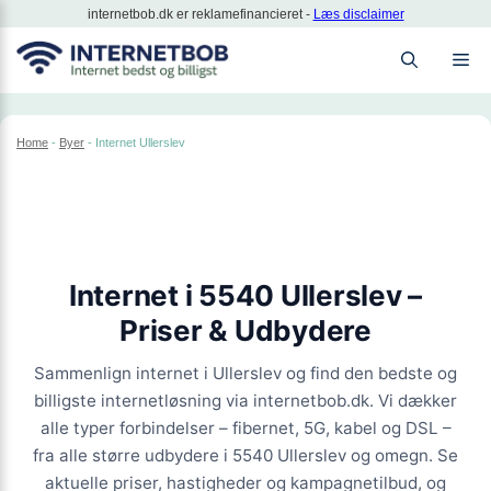
Hop
internetbob.dk er reklamefinancieret -
Læs disclaimer
til
M
indhold
Home
-
Byer
-
Internet Ullerslev
Internet i
5540 Ullerslev
–
Priser & Udbydere
Sammenlign internet i Ullerslev og find den bedste og
billigste internetløsning via internetbob.dk. Vi dækker
alle typer forbindelser – fibernet, 5G, kabel og DSL –
fra alle større udbydere i 5540 Ullerslev og omegn. Se
aktuelle priser, hastigheder og kampagnetilbud, og