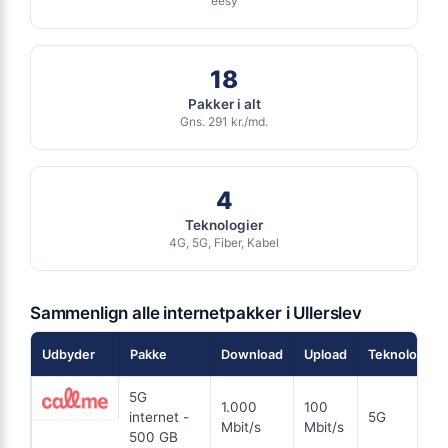
eesy
Ingen binding
Se tilbud hos Ewii →
Gratis oprettelse
ANNONCE
18
FIBER
Pakker i alt
Gns. 291 kr./md.
149
i
kr. pr. md.
FRA 149 KR/MD FØRSTE 6 MDR
6 MDR. BINDING
4
Teknologier
Fiber 500/500
4G, 5G, Fiber, Kabel
500
Mbit/s Download
▼
500
Mbit/s Upload
▲
Sammenlign alle internetpakker i Ullerslev
Udbyder
Pakke
Download
Upload
Teknologi
894 kr.
Pris 6 mdr.
5G
Detaljer
▸
1.000
100
internet -
5G
0 kr. oprettelse
Mbit/s
Mbit/s
500 GB
En fremtidssikret forbindelse