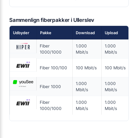
ANNONCE
Sammenlign fiberpakker i Ullerslev
5G
199
Udbyder
Pakke
Download
Upload
Pr
i
kr. pr. md.
Fiber
1.000
1.000
99
SPAR 100 KR/MD I 6 MDR
6 MDR. BINDING
1000/1000
Mbit/s
Mbit/s
kr.
5G
16
Fiber 100/100
100 Mbit/s
100 Mbit/s
kr.
700
Mbit/s Download
▼
100
Mbit/s Upload
▲
1.000
1.000
99
Fiber 1000
Mbit/s
Mbit/s
kr.
1.284 kr.
Pris 6 mdr.
Fiber
1.000
1.000
39
1000/1000
Mbit/s
Mbit/s
Detaljer
▸
99 kr. oprettelse
Inkl. router
Se tilbud hos Norlys →