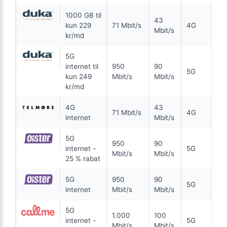
Se tilbud hos Bornfiber →
Wifi 6
1000 GB til
43
ANNONCE
kun 229
71 Mbit/s
4G
Mbit/s
kr/md
FIBER
5G
149
internet til
950
90
i
5G
kr. pr. md.
kun 249
Mbit/s
Mbit/s
kr/md
FRA 149 KR/MD I 6 MDR
6 MDR. BINDING
4G
43
Fiber 1000/1000
71 Mbit/s
4G
internet
Mbit/s
1.000
Mbit/s Download
▼
5G
950
90
1.000
Mbit/s Upload
▲
internet -
5G
Mbit/s
Mbit/s
25 % rabat
894 kr.
5G
950
90
Pris 6 mdr.
5G
internet
Mbit/s
Mbit/s
Detaljer
▸
5G
0 kr. oprettelse
1.000
100
internet -
5G
Garanteret 900/900
Mbit/s
Mbit/s