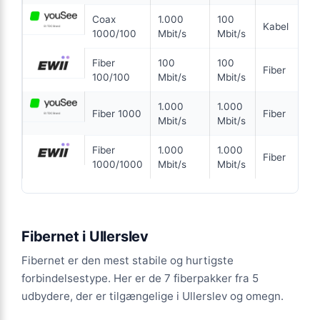
Coax
1.000
100
ANNONCE
Kabel
1000/100
Mbit/s
Mbit/s
KABEL
Fiber
100
100
Fiber
100/100
Mbit/s
Mbit/s
299
kr. pr. md.
1.000
1.000
Fiber 1000
Fiber
INGEN BINDING
Mbit/s
Mbit/s
Coax 1000/500
Fiber
1.000
1.000
Fiber
1000/1000
Mbit/s
Mbit/s
1.000
Mbit/s Download
▼
500
Mbit/s Upload
▲
Fibernet i Ullerslev
1.794 kr.
Pris 6 mdr.
Fibernet er den mest stabile og hurtigste
Detaljer
▸
forbindelsestype. Her er de 7 fiberpakker fra 5
0 kr. oprettelse
udbydere, der er tilgængelige i Ullerslev og omegn.
Ingen binding
Se tilbud hos Ewii →