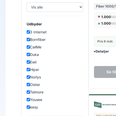
Fiber 1000
1.000
Mb
▼
1.000
Mb
▲
Udbyder
3 Internet
Bornfiber
Pris 6 mdr.
CallMe
Detaljer
▸
Duka
0 kr. oprette
Ewii
Inkl. trådløs 
Hiper
Se t
Norlys
Oister
Telmore
Yousee
eesy
FRA 149 KR/M