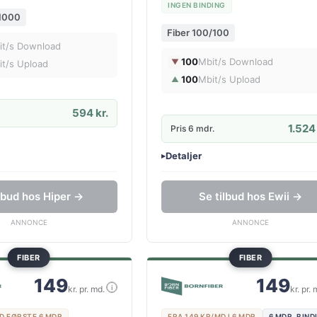
INGEN BINDING
/1000
Fiber 100/100
it/s Download
100
Mbit/s Download
▼
it/s Upload
100
Mbit/s Upload
▲
594 kr.
1.524 
Pris 6 mdr.
Detaljer
▸
lse
0 kr. oprettelse
router
Ingen binding
ilbud hos Hiper →
Se tilbud hos Ewii →
Gratis oprettelse
ANNONCE
ANNONCE
FIBER
FIBER
149
149
i
kr. pr. md.
kr. pr. 
D FØRSTE 6 MDR
FRA 149 KR/MD I 6 MDR
6 MDR. BIND