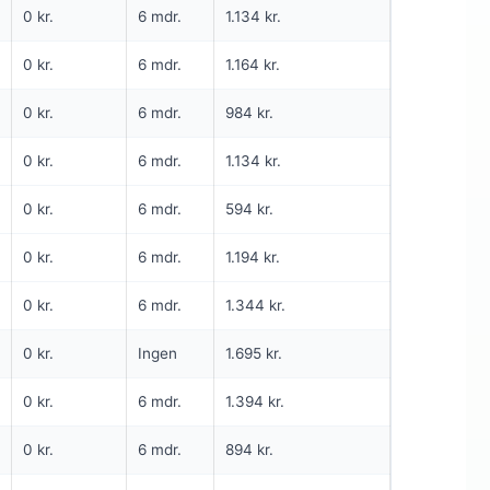
0 kr.
6 mdr.
1.134 kr.
NG
1. MÅNED TIL 0 KR
INGEN BINDING
0 kr.
6 mdr.
1.164 kr.
5G internet
0 kr.
6 mdr.
984 kr.
1.000
Mbit/s Download
▼
200
Mbit/s Upload
▲
0 kr.
6 mdr.
1.134 kr.
0 kr.
6 mdr.
594 kr.
kr.
1.695 kr.
Pris 6 mdr.
0 kr.
6 mdr.
1.194 kr.
Detaljer
▸
0 kr. oprettelse
0 kr.
6 mdr.
1.344 kr.
5G lånerouter
Se tilbud hos Yousee →
0 kr.
Ingen
1.695 kr.
ANNONCE
0 kr.
6 mdr.
1.394 kr.
5G
0 kr.
6 mdr.
894 kr.