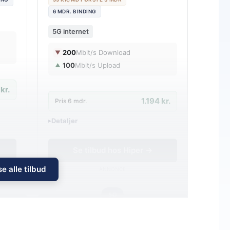
6 MDR. BINDING
5G internet
200
Mbit/s Download
▼
100
Mbit/s Upload
▲
kr.
1.194 kr.
Pris 6 mdr.
Detaljer
▸
0 kr. oprettelse
Inkl. trådløs router
Se tilbud hos Hiper →
e alle tilbud
ANNONCE
5G
199
i
i
md.
kr. pr. md.