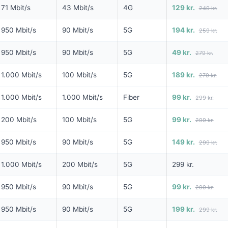
71 Mbit/s
43 Mbit/s
4G
129 kr.
249 kr.
MD I 6 MDR
FRA 99 KR/MD I 6 MDR
6 MDR. BINDI
NG
950 Mbit/s
90 Mbit/s
5G
194 kr.
259 kr.
Fiber 1000
1000
950 Mbit/s
90 Mbit/s
5G
49 kr.
279 kr.
1.000
Mbit/s Download
▼
it/s Download
1.000
Mbit/s Upload
▲
1.000 Mbit/s
100 Mbit/s
5G
189 kr.
279 kr.
it/s Upload
1.000 Mbit/s
1.000 Mbit/s
Fiber
99 kr.
299 kr.
594 
Pris 6 mdr.
1.293 kr.
200 Mbit/s
100 Mbit/s
5G
99 kr.
299 kr.
Detaljer
▸
299 kr. oprettelse
950 Mbit/s
90 Mbit/s
5G
149 kr.
299 kr.
else
Forsendelse 99 kr.
Homebox - trådløst modem med
lbud hos Norlys →
Se tilbud hos Yousee →
1.000 Mbit/s
200 Mbit/s
5G
299 kr.
indbygget router
ANNONCE
ANNONCE
950 Mbit/s
90 Mbit/s
5G
99 kr.
299 kr.
KABEL
5G
950 Mbit/s
90 Mbit/s
5G
199 kr.
299 kr.