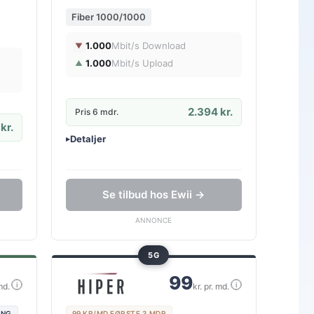
Fiber 1000/1000
1.000
Mbit/s Download
▼
1.000
Mbit/s Upload
▲
2.394 kr.
Pris 6 mdr.
kr.
Detaljer
▸
0 kr. oprettelse
Ingen binding
Gratis oprettelse
Se tilbud hos Ewii →
ANNONCE
5G
99
i
i
md.
kr. pr. md.
ING
99 KR/MD FØRSTE 3 MDR