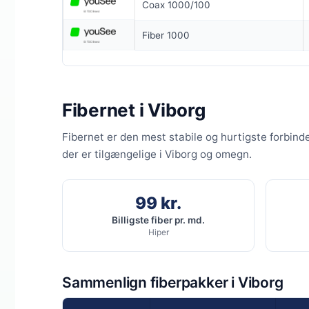
Coax 1000/100
6 MDR. BINDI
Fiber 1000
Coax 1000/
1.000
Mb
▼
100
Mbit
Fibernet i Viborg
▲
Fibernet er den mest stabile og hurtigste forbind
Pris 6 mdr.
der er tilgængelige i Viborg og omegn.
Detaljer
▸
299 kr. opret
99 kr.
Forsendelse 
Billigste fiber pr. md.
Bedste wifi
Se ti
Hiper
Sammenlign fiberpakker i Viborg