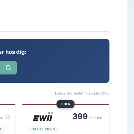
r hos dig:
Data sidst hentet: 1. august 2026
FIBER
399
i
md.
kr. pr. md.
KR
INGEN BINDING