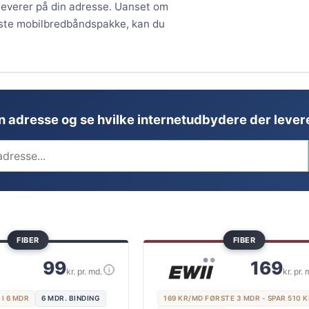
 leverer på din adresse. Uanset om
ligste mobilbredbåndspakke, kan du
in adresse og se hvilke internetudbydere der levere
FIBER
FIBER
99
169
i
kr. pr. md.
kr. pr. 
 I 6 MDR
6 MDR. BINDING
169 KR/MD FØRSTE 3 MDR - SPAR 510 