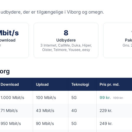
G
SPAR 100 KR/MD I 6 MDR
8 udbydere, der er tilgængelige i Viborg og omegn.
6 MDR. BINDING
500
Fiber 1000 Basis
it/s Download
Mbit/s
8
1.000
Mbit/s Download
▼
/s Upload
download
Udbydere
Pakk
1.000
Mbit/s Upload
▲
r
3 Internet, CallMe, Duka, Hiper,
Gns. 
Oister, Telmore, Yousee, eesy
1.794 kr.
1.314 
Pris 6 mdr.
borg
Detaljer
▸
lse
99 kr. oprettelse
g
Download
Upload
Teknologi
Pris pr. md.
Inkl. router
rettelse
ilbud hos Ewii →
Se tilbud hos Norlys →
1.000 Mbit/s
100 Mbit/s
5G
99 kr.
199 kr.
ANNONCE
ANNONCE
71 Mbit/s
43 Mbit/s
4G
229 kr.
KABEL
FIBER
950 Mbit/s
90 Mbit/s
5G
249 kr.
199
99
i
kr. pr. md.
kr. pr. 