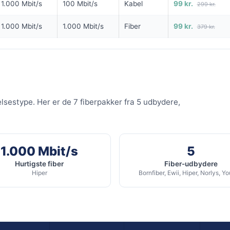
99
99
i
kr. pr. md.
kr. pr. 
1.000 Mbit/s
100 Mbit/s
Kabel
99 kr.
299 kr.
NG
99 KR/MD FØRSTE 3 MDR
1.000 Mbit/s
1.000 Mbit/s
Fiber
99 kr.
379 kr.
6 MDR. BINDING
100
5G internet - 500 GB
it/s Download
1.000
Mbit/s Download
▼
/s Upload
100
Mbit/s Upload
▲
elsestype. Her er de 7 fiberpakker fra 5 udbydere,
594 kr.
894 
Pris 6 mdr.
Detaljer
▸
telse
1.000 Mbit/s
5
0 kr. oprettelse
99 kr.
Hurtigste fiber
Fiber-udbydere
Online på 5 min
 modem
lbud hos Yousee →
Se tilbud hos CallMe →
Hiper
Bornfiber, Ewii, Hiper, Norlys, Y
Inklusiv gratis lånerouter
Nem installation uden kabler
ANNONCE
ANNONCE
5G
5G