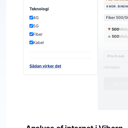
6 MDR. BINDI
Teknologi
Fiber 500/
4G
5G
500
Mbit
▼
Fiber
500
Mbit
▲
Kabel
Pris 6 mdr.
Sådan virker det
Detaljer
▸
0 kr. oprette
En fremtidssi
Se til
Wifi 6