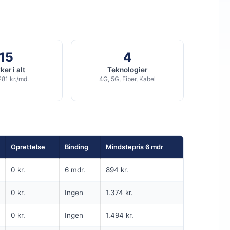
SPAR 100 KR/MD I 6 MDR
6 MDR. BINDING
5G
15
4
700
Mbit/s Download
▼
er i alt
Teknologier
100
Mbit/s Upload
▲
281 kr./md.
4G, 5G, Fiber, Kabel
kr.
1.284 kr.
Pris 6 mdr.
Detaljer
▸
99 kr. oprettelse
Oprettelse
Binding
Mindstepris 6 mdr
Inkl. router
Se tilbud hos Norlys →
0 kr.
6 mdr.
894 kr.
ANNONCE
0 kr.
Ingen
1.374 kr.
5G
0 kr.
Ingen
1.494 kr.
299
i
md.
kr. pr. md.