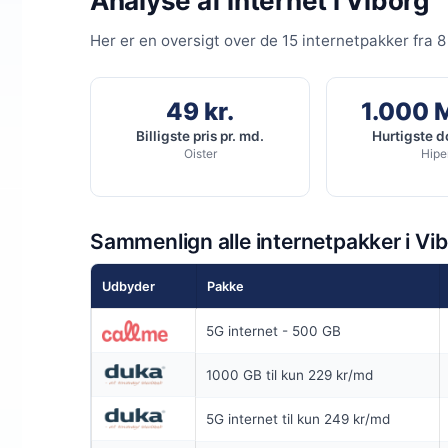
Analyse af internet i Viborg
INGEN BINDIN
Her er en oversigt over de 15 internetpakker fra 
Coax 1000/
1.000
Mb
▼
49 kr.
1.000 
500
Mbit
▲
Billigste pris pr. md.
Hurtigste 
Oister
Hipe
Pris 6 mdr.
Detaljer
▸
Sammenlign alle internetpakker i Vi
0 kr. oprette
Ingen bindin
Udbyder
Pakke
Inkl gratis op
Se t
Inkl router
5G internet - 500 GB
1000 GB til kun 229 kr/md
5G internet til kun 249 kr/md