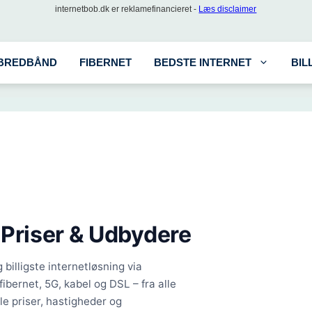
internetbob.dk er reklamefinancieret -
Læs disclaimer
BREDBÅND
FIBERNET
BEDSTE INTERNET
BIL
 Priser & Udbydere
billigste internetløsning via
fibernet, 5G, kabel og DSL – fra alle
e priser, hastigheder og