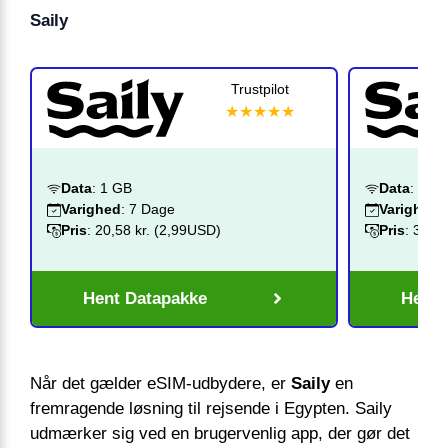
Saily
Trustpilot
★★★★★
Data
: 1 GB
Data
: 3 G
Varighed
: 7 Dage
Varighed
:
Pris
: 20,58 kr. (2,99USD)
Pris
: 34,3
Hent Datapakke
Hent 
Når det gælder eSIM-udbydere, er
Saily
en
fremragende løsning til rejsende i Egypten. Saily
udmærker sig ved en brugervenlig app, der gør det