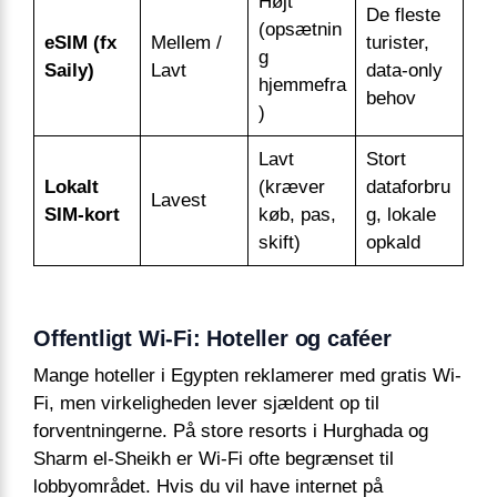
Højt
De fleste
(opsætnin
eSIM (fx
Mellem /
turister,
g
Saily)
Lavt
data-only
hjemmefra
behov
)
Lavt
Stort
Lokalt
(kræver
dataforbru
Lavest
SIM-kort
køb, pas,
g, lokale
skift)
opkald
Offentligt Wi-Fi: Hoteller og caféer
Mange hoteller i Egypten reklamerer med gratis Wi-
Fi, men virkeligheden lever sjældent op til
forventningerne. På store resorts i Hurghada og
Sharm el-Sheikh er Wi-Fi ofte begrænset til
lobbyområdet. Hvis du vil have internet på