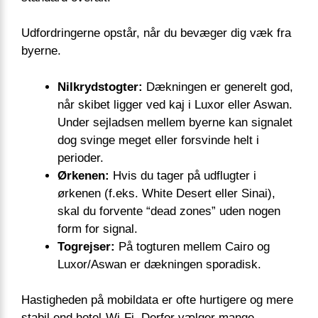
Udfordringerne opstår, når du bevæger dig væk fra
byerne.
Nilkrydstogter:
Dækningen er generelt god,
når skibet ligger ved kaj i Luxor eller Aswan.
Under sejladsen mellem byerne kan signalet
dog svinge meget eller forsvinde helt i
perioder.
Ørkenen:
Hvis du tager på udflugter i
ørkenen (f.eks. White Desert eller Sinai),
skal du forvente “dead zones” uden nogen
form for signal.
Togrejser:
På togturen mellem Cairo og
Luxor/Aswan er dækningen sporadisk.
Hastigheden på mobildata er ofte hurtigere og mere
stabil end hotel-Wi-Fi. Derfor vælger mange