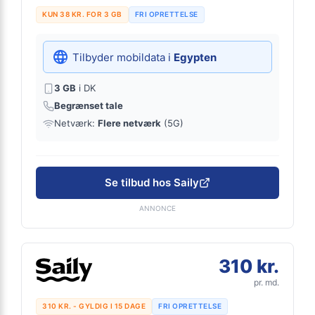
KUN 38 KR. FOR 3 GB
FRI OPRETTELSE
Tilbyder mobildata i
Egypten
3 GB
i DK
Begrænset tale
Netværk:
Flere netværk
(5G)
Se tilbud hos Saily
ANNONCE
310 kr.
pr. md.
310 KR. - GYLDIG I 15 DAGE
FRI OPRETTELSE