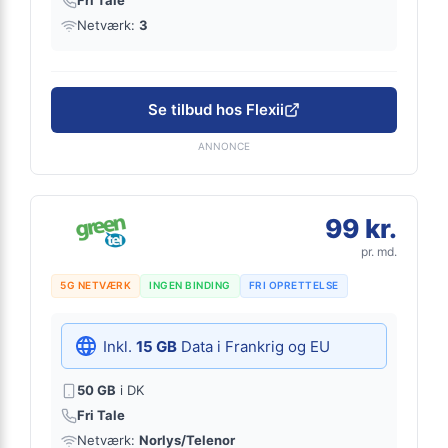
Fri Tale
Netværk:
3
Se tilbud hos Flexii
ANNONCE
99 kr.
pr. md.
5G NETVÆRK
INGEN BINDING
FRI OPRETTELSE
Inkl.
15 GB
Data i Frankrig og EU
50 GB
i DK
Fri Tale
Netværk:
Norlys/Telenor