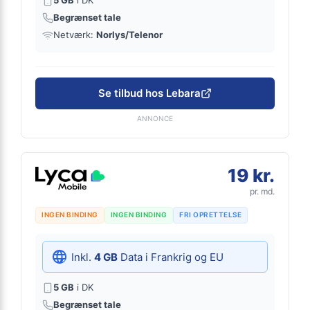
5 GB
i DK
Begrænset tale
Netværk:
Norlys/Telenor
Se tilbud hos Lebara
ANNONCE
19 kr.
pr. md.
INGEN BINDING
INGEN BINDING
FRI OPRETTELSE
Inkl.
4 GB
Data i Frankrig og EU
5 GB
i DK
Begrænset tale