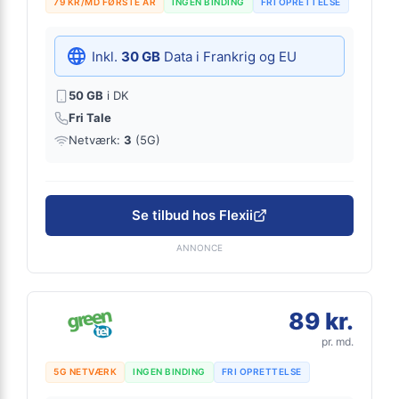
79 KR/MD FØRSTE ÅR
INGEN BINDING
FRI OPRETTELSE
Inkl.
30 GB
Data i Frankrig og EU
50 GB
i DK
Fri Tale
Netværk:
3
(5G)
Se tilbud hos Flexii
ANNONCE
89 kr.
pr. md.
5G NETVÆRK
INGEN BINDING
FRI OPRETTELSE