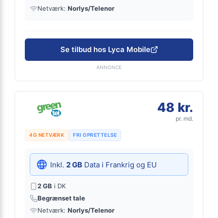
Netværk:
Norlys/Telenor
Se tilbud hos Lyca Mobile
ANNONCE
48 kr.
pr. md.
4G NETVÆRK
FRI OPRETTELSE
Inkl.
2 GB
Data i Frankrig og EU
2 GB
i DK
Begrænset tale
Netværk:
Norlys/Telenor