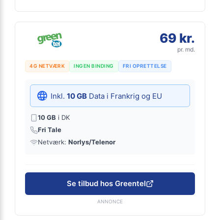
69 kr.
pr. md.
4G NETVÆRK
INGEN BINDING
FRI OPRETTELSE
Inkl.
10 GB
Data i Frankrig og EU
10 GB
i DK
Fri Tale
Netværk:
Norlys/Telenor
Se tilbud hos Greentel
ANNONCE