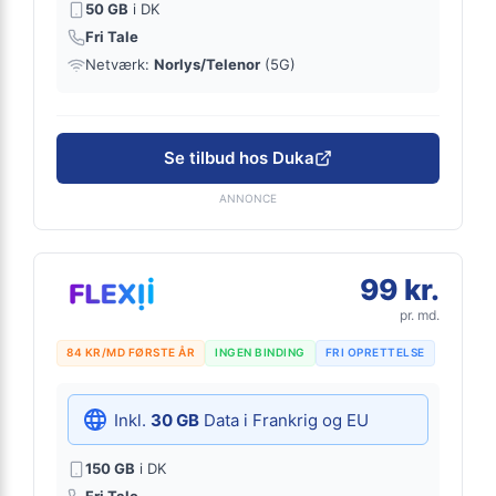
50 GB
i DK
Fri Tale
Netværk:
Norlys/Telenor
(5G)
Se tilbud hos Duka
ANNONCE
99 kr.
pr. md.
84 KR/MD FØRSTE ÅR
INGEN BINDING
FRI OPRETTELSE
Inkl.
30 GB
Data i Frankrig og EU
150 GB
i DK