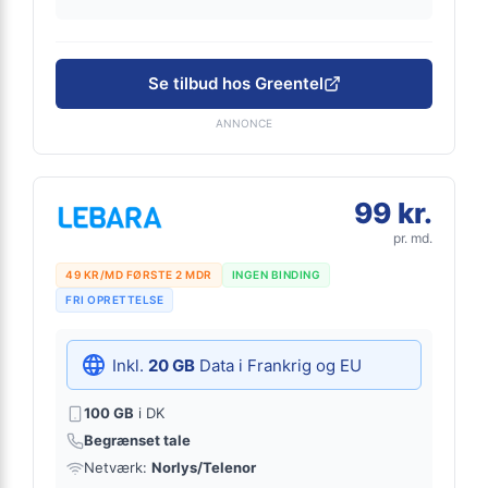
Se tilbud hos Greentel
ANNONCE
99 kr.
pr. md.
49 KR/MD FØRSTE 2 MDR
INGEN BINDING
FRI OPRETTELSE
Inkl.
20 GB
Data i Frankrig og EU
100 GB
i DK
Begrænset tale
Netværk:
Norlys/Telenor