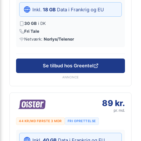
Inkl.
18 GB
Data i Frankrig og EU
30 GB
i DK
Fri Tale
Netværk:
Norlys/Telenor
Se tilbud hos Greentel
ANNONCE
89 kr.
pr. md.
44 KR/MD FØRSTE 3 MDR
FRI OPRETTELSE
Inkl.
40 GB
Data i Frankrig og EU