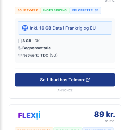
pr. md.
5G NETVÆRK
INGEN BINDING
FRI OPRETTELSE
Inkl.
16 GB
Data i Frankrig og EU
3 GB
i DK
Begrænset tale
Netværk:
TDC
(5G)
Se tilbud hos Telmore
ANNONCE
89 kr.
pr. md.