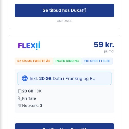
Se tilbud hos Duka
ANNONCE
59 kr.
pr. md.
52 KR/MD FØRSTE ÅR
INGEN BINDING
FRI OPRETTELSE
Inkl.
20 GB
Data i Frankrig og EU
20 GB
i DK
Fri Tale
Netværk:
3