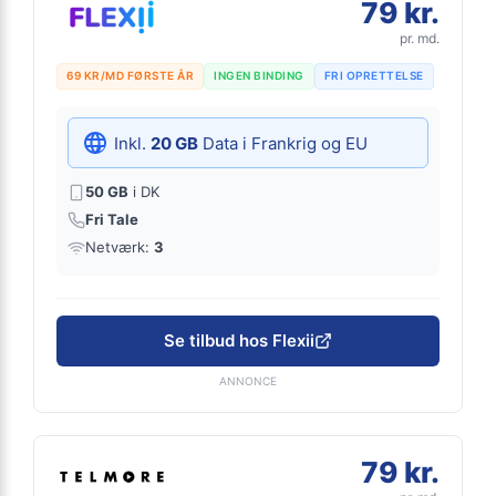
79 kr.
pr. md.
69 KR/MD FØRSTE ÅR
INGEN BINDING
FRI OPRETTELSE
Inkl.
20 GB
Data i Frankrig og EU
50 GB
i DK
Fri Tale
Netværk:
3
Se tilbud hos Flexii
ANNONCE
79 kr.