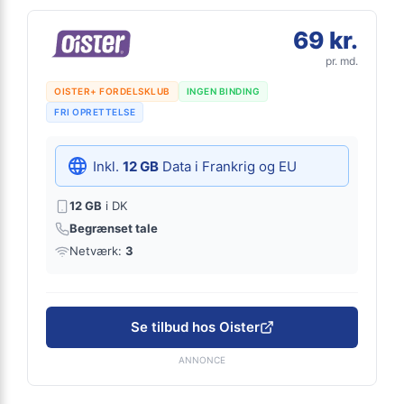
69 kr.
pr. md.
OISTER+ FORDELSKLUB
INGEN BINDING
FRI OPRETTELSE
Inkl.
12 GB
Data i Frankrig og EU
12 GB
i DK
Begrænset tale
Netværk:
3
Se tilbud hos Oister
ANNONCE