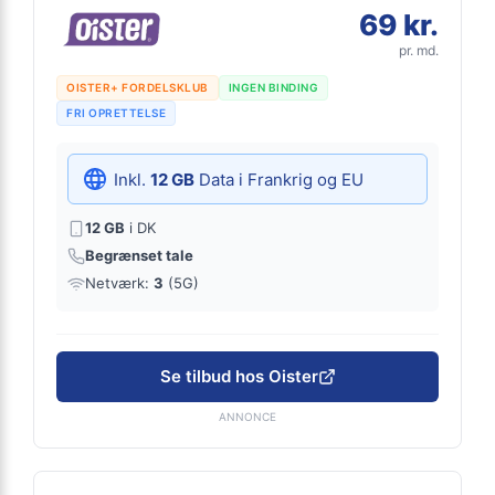
69 kr.
pr. md.
OISTER+ FORDELSKLUB
INGEN BINDING
FRI OPRETTELSE
Inkl.
12 GB
Data i Frankrig og EU
12 GB
i DK
Begrænset tale
Netværk:
3
(5G)
Se tilbud hos Oister
ANNONCE