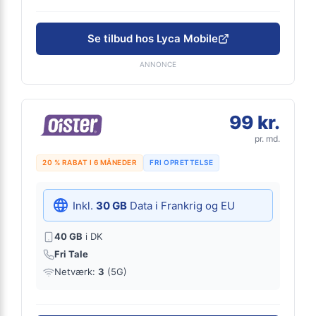
Se tilbud hos Lyca Mobile
ANNONCE
99 kr.
pr. md.
20 % RABAT I 6 MÅNEDER
FRI OPRETTELSE
Inkl.
30 GB
Data i Frankrig og EU
40 GB
i DK
Fri Tale
Netværk:
3
(5G)