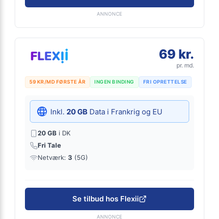
ANNONCE
69 kr.
pr. md.
59 KR/MD FØRSTE ÅR
INGEN BINDING
FRI OPRETTELSE
Inkl.
20 GB
Data i Frankrig og EU
20 GB
i DK
Fri Tale
Netværk:
3
(5G)
Se tilbud hos Flexii
ANNONCE