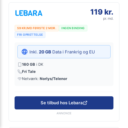
119 kr.
pr. md.
59 KR/MD FØRSTE 2 MDR.
INGEN BINDING
FRI OPRETTELSE
Inkl.
20 GB
Data i Frankrig og EU
160 GB
i DK
Fri Tale
Netværk:
Norlys/Telenor
Se tilbud hos Lebara
ANNONCE