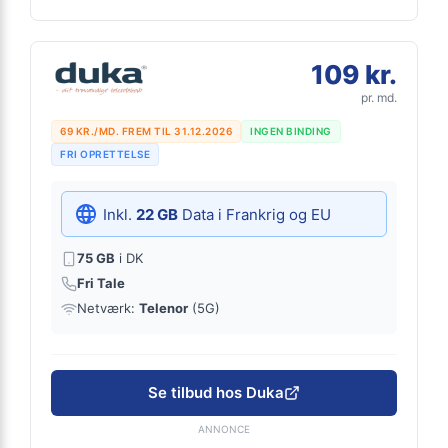
109 kr.
pr. md.
69 KR./MD. FREM TIL 31.12.2026
INGEN BINDING
FRI OPRETTELSE
Inkl.
22 GB
Data i Frankrig og EU
75 GB
i DK
Fri Tale
Netværk:
Telenor
(5G)
Se tilbud hos Duka
ANNONCE