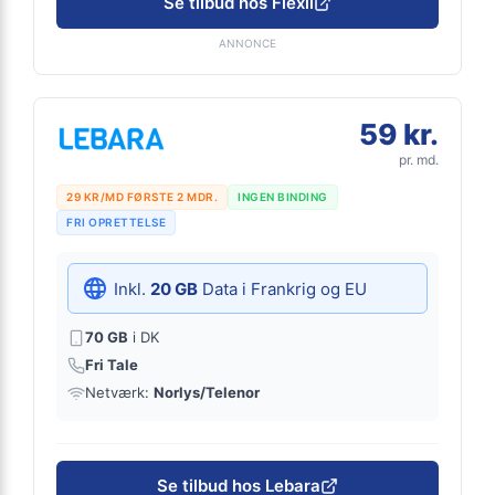
Se tilbud hos Flexii
ANNONCE
59 kr.
pr. md.
29 KR/MD FØRSTE 2 MDR.
INGEN BINDING
FRI OPRETTELSE
Inkl.
20 GB
Data i Frankrig og EU
70 GB
i DK
Fri Tale
Netværk:
Norlys/Telenor
Se tilbud hos Lebara