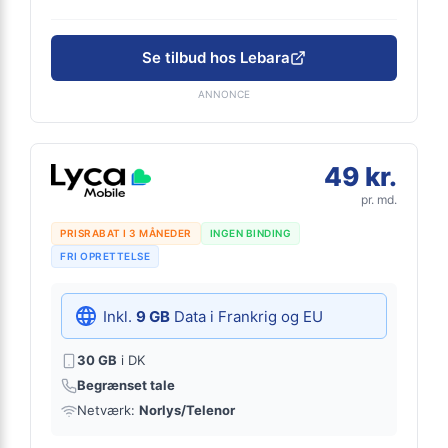
Se tilbud hos Lebara
ANNONCE
49 kr.
pr. md.
PRISRABAT I 3 MÅNEDER
INGEN BINDING
FRI OPRETTELSE
Inkl.
9 GB
Data i Frankrig og EU
30 GB
i DK
Begrænset tale
Netværk:
Norlys/Telenor