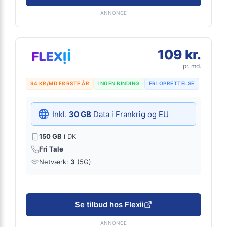
ANNONCE
109 kr.
pr. md.
94 KR/MD FØRSTE ÅR
INGEN BINDING
FRI OPRETTELSE
Inkl.
30 GB
Data i Frankrig og EU
150 GB
i DK
Fri Tale
Netværk:
3
(5G)
Se tilbud hos Flexii
ANNONCE