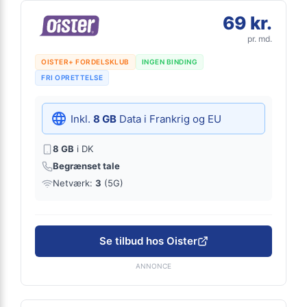
69 kr.
pr. md.
OISTER+ FORDELSKLUB
INGEN BINDING
FRI OPRETTELSE
Inkl.
8 GB
Data i Frankrig og EU
8 GB
i DK
Begrænset tale
Netværk:
3
(5G)
Se tilbud hos Oister
ANNONCE