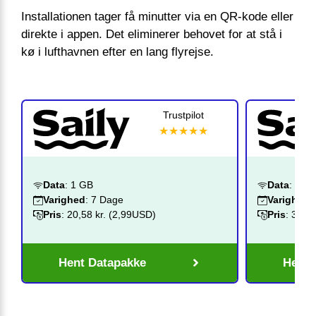
Installationen tager få minutter via en QR-kode eller
direkte i appen. Det eliminerer behovet for at stå i
kø i lufthavnen efter en lang flyrejse.
Trustpilot
★★★★★
Data
: 1 GB
Data
: 3 G
Varighed
: 7 Dage
Varighed
:
Pris
: 20,58 kr. (2,99USD)
Pris
: 34,3
Hent Datapakke
Hent 