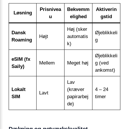
Prisnivea
Bekvemm
Aktiverin
Løsning
u
elighed
gstid
Høj (sker
Dansk
Øjeblikkeli
Højt
automatis
Roaming
g
k)
Øjeblikkeli
eSIM (fx
Mellem
Meget høj
g (ved
Saily)
ankomst)
Lav
Lokalt
(kræver
4 – 24
Lavt
SIM
papirarbej
timer
de)
Dækning og netværkskvalitet