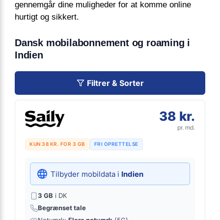
gennemgår dine muligheder for at komme online
hurtigt og sikkert.
Dansk mobilabonnement og roaming i
Indien
Filtrer & Sorter
38 kr.
pr. md.
KUN 38 KR. FOR 3 GB
FRI OPRETTELSE
Tilbyder mobildata i
Indien
3 GB
i DK
Begrænset tale