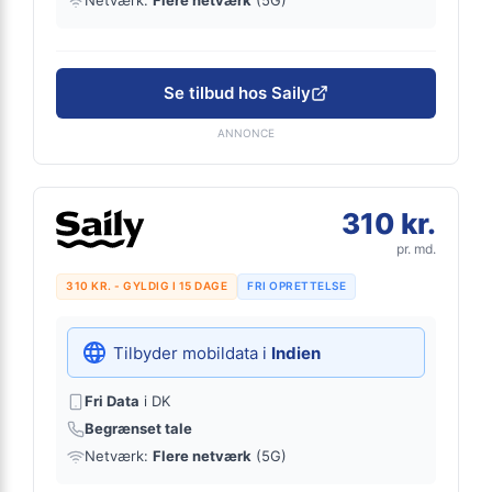
Netværk:
Flere netværk
(5G)
Se tilbud hos Saily
ANNONCE
310 kr.
pr. md.
310 KR. - GYLDIG I 15 DAGE
FRI OPRETTELSE
Tilbyder mobildata i
Indien
Fri Data
i DK
Begrænset tale
Netværk:
Flere netværk
(5G)